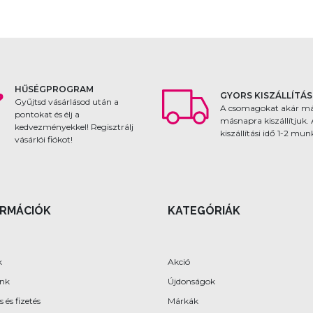
HŰSÉGPROGRAM
GYORS KISZÁLLÍTÁS
Gyűjtsd vásárlásod után a
A csomagokat akár m
pontokat és élj a
másnapra kiszállítjuk.
kedvezményekkel! Regisztrálj
kiszállítási idő 1-2 mu
vásárlói fiókot!
ORMÁCIÓK
KATEGÓRIÁK
k
Akció
ünk
Újdonságok
s és fizetés
Márkák