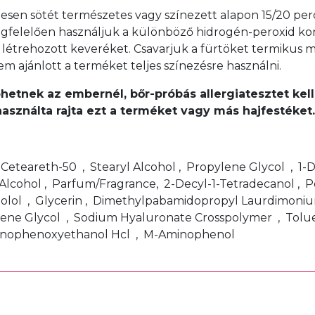
sen sötét természetes vagy színezett alapon 15/20 perc a
k megfelelően használjuk a különböző hidrogén-peroxid ko
 létrehozott keveréket. Csavarjuk a fürtöket termikus me
em ajánlott a terméket teljes színezésre használni.
léphetnek az embernél, bőr-próbás allergiatesztet k
használta rajta ezt a terméket vagy más hajfestéke
, Ceteareth-50 , Stearyl Alcohol , Propylene Glycol , 1
Alcohol , Parfum/Fragrance, 2-Decyl-1-Tetradecanol , 
bolol , Glycerin , Dimethylpabamidopropyl Laurdimoniu
ene Glycol , Sodium Hyaluronate Crosspolymer , Toluen
minophenoxyethanol Hcl , M-Aminophenol