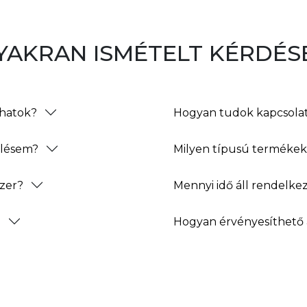
YAKRAN ISMÉTELT KÉRDÉS
thatok?
Hogyan tudok kapcsolat
elésem?
Milyen típusú termékeke
zer?
Mennyi idő áll rendelke
?
Hogyan érvényesíthető 