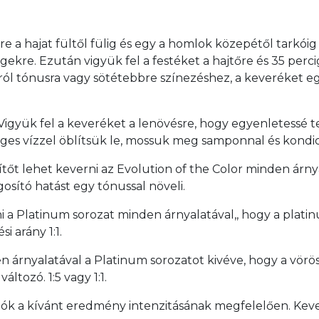
szre a hajat fültől fülig és egy a homlok közepétől tarkói
égekre. Ezután vigyük fel a festéket a hajtőre és 35 perc
 tónusra vagy sötétebbre színezéshez, a keveréket egys
 Vigyük fel a keveréket a lenövésre, hogy egyenletessé t
ges vízzel öblítsük le, mossuk meg samponnal és kondic
sítőt lehet keverni az Evolution of the Color minden árn
osító hatást egy tónussal növeli.
i a Platinum sorozat minden árnyalatával,, hogy a platin
i arány 1:1.
n árnyalatával a Platinum sorozatot kivéve, hogy a vörö
áltozó. 1:5 vagy 1:1.
ók a kívánt eredmény intenzitásának megfelelően. Kev