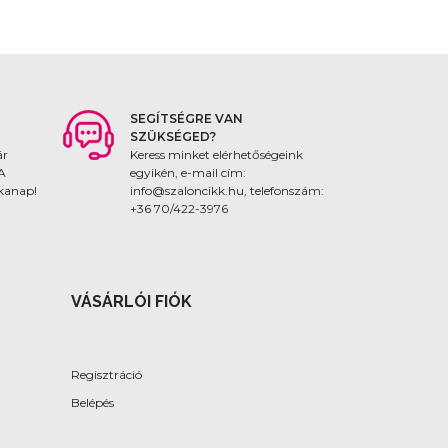
SEGÍTSÉGRE VAN
SZÜKSÉGED?
ár
Keress minket elérhetőségeink
 A
egyikén, e-mail cím:
nkanap!
info@szaloncikk.hu, telefonszám:
+36 70/422-3976
VÁSÁRLÓI FIÓK
Regisztráció
Belépés