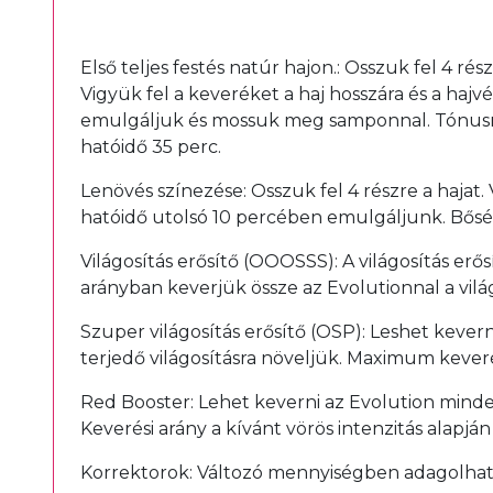
Első teljes festés natúr hajon.: Osszuk fel 4 ré
Vigyük fel a keveréket a haj hosszára és a hajv
emulgáljuk és mossuk meg samponnal. Tónusról
hatóidő 35 perc.
Lenövés színezése: Osszuk fel 4 részre a hajat.
hatóidő utolsó 10 percében emulgáljunk. Bősé
Világosítás erősítő (OOOSSS): A világosítás erő
arányban keverjük össze az Evolutionnal a világ
Szuper világosítás erősítő (OSP): Leshet kevern
terjedő világosításra növeljük. Maximum keverés
Red Booster: Lehet keverni az Evolution minde
Keverési arány a kívánt vörös intenzitás alapján v
Korrektorok: Változó mennyiségben adagolhat