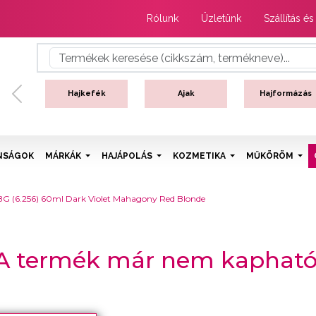
Rólunk
Üzletünk
Szállítás és
Hajkefék
Ajak
Hajformázás
Previous
NSÁGOK
MÁRKÁK
HAJÁPOLÁS
KOZMETIKA
MŰKÖRÖM
 6BG (6.256) 60ml Dark Violet Mahagony Red Blonde
A termék már nem kapható