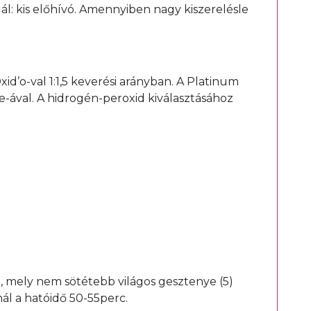
ál:
kis előhívó
. Amennyiben nagy kiszerelésle
d’o-val 1:1,5 keverési arányban. A Platinum
ve-ával. A hidrogén-peroxid kiválasztásához
l, mely nem sötétebb világos gesztenye (5)
ál a hatóidő 50-55perc.