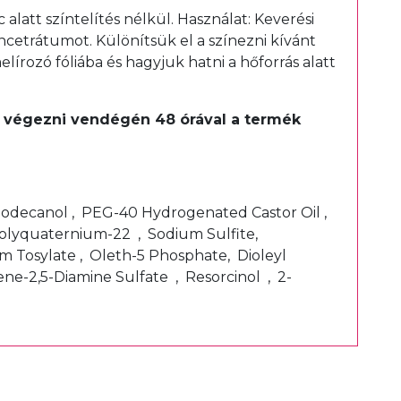
latt színtelítés nélkül. Használat: Keverési
ncetrátumot. Különítsük el a színezni kívánt
lírozó fóliába és hagyjuk hatni a hőforrás alatt
ell végezni vendégén 48 órával a termék
t.
-Dodecanol , PEG-40 Hydrogenated Castor Oil ,
Polyquaternium-22 , Sodium Sulfite,
m Tosylate , Oleth-5 Phosphate, Dioleyl
e-2,5-Diamine Sulfate , Resorcinol , 2-