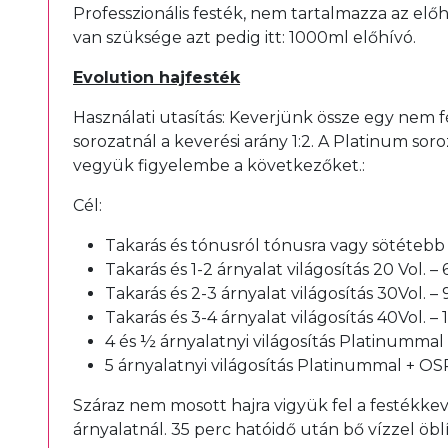
Professzionális festék, nem tartalmazza az elő
van szüksége azt pedig itt:
1000ml előhívó
.
Evolution hajfesték
Használati utasítás: Keverjünk össze egy nem f
sorozatnál a keverési arány 1:2. A Platinum so
vegyük figyelembe a következőket.:
Cél:
Takarás és tónusról tónusra vagy sötétebb á
Takarás és 1-2 árnyalat világosítás 20 Vol. –
Takarás és 2-3 árnyalat világosítás 30Vol. –
Takarás és 3-4 árnyalat világosítás 40Vol. –
4 és ½ árnyalatnyi világosítás Platinummal
5 árnyalatnyi világosítás Platinummal + OS
Száraz nem mosott hajra vigyük fel a festékkev
árnyalatnál. 35 perc hatóidő után bő vízzel öb