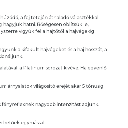
g húzódó, a fej tetején áthaladó választékkal.
ig hagyjuk hatni. Bőségesen öblítsük le,
zerre vigyük fel a hajtőtől a hajvégekig
együnk a kifakult hajvégeket és a haj hosszát, a
ionáljunk.
yalatával, a Platinum sorozat kivéve. Ha egyenlő
um árnyalatok világosító erejét akár 5 tónusig
s fényreflexnek nagyobb intenzitást adjunk.
erhetőek egymással.