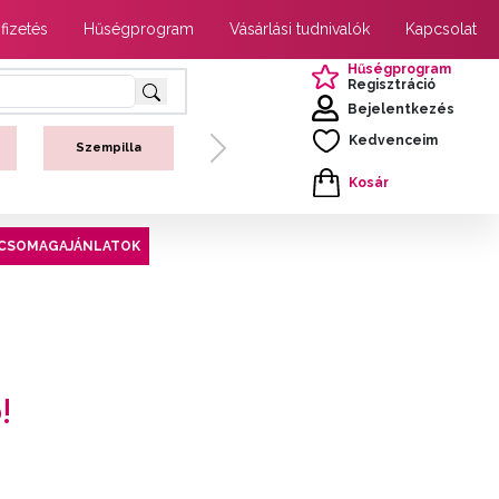
 fizetés
Hűségprogram
Vásárlási tudnivalók
Kapcsolat
Hűségprogram
Regisztráció
Bejelentkezés
Kedvenceim
Szempilla
Next
Kosár
CSOMAGAJÁNLATOK
!