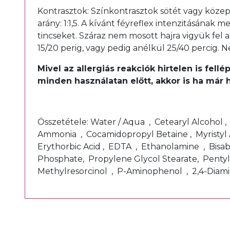
Kontrasztok: Színkontrasztok sötét vagy közepe
arány: 1:1,5. A kívánt féyreflex intenzitásána
tincseket. Száraz nem mosott hajra vigyük fel a
15/20 perig, vagy pedig anélkül 25/40 percig. N
Mivel az allergiás reakciók hirtelen is fel
minden használatan előtt, akkor is ha már 
Összetétele: Water / Aqua , Cetearyl Alcohol 
Ammonia , Cocamidopropyl Betaine , Myristyl 
Erythorbic Acid , EDTA , Ethanolamine , Bisa
Phosphate, Propylene Glycol Stearate, Pentyl
Methylresorcinol , P-Aminophenol , 2,4-Dia