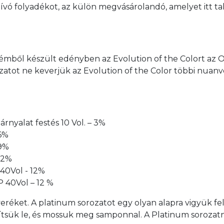
hívó folyadékot, az külön megvásárolandó, amelyet itt tal
émből készült edényben az Evolution of the Colort az Oxi
rozatot ne keverjük az Evolution of the Color többi nuan
rnyalat festés 10 Vol. – 3%
 6%
 9%
 12%
 40Vol - 12%
P 40Vol – 12 %
eréket. A platinum sorozatot egy olyan alapra vigyük fe
lítsük le, és mossuk meg samponnal. A Platinum sorozatn