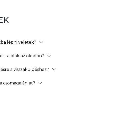
EK
ba lépni veletek?
t találok az oldalon?
zésre a visszaküldéshez?
a csomagajánlat?