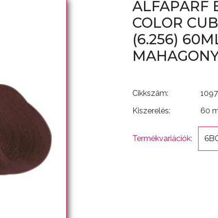
ALFAPARF 
COLOR CUB
(6.256) 60
MAHAGONY
Cikkszám:
1097
Kiszerelés:
60 
Termékvariációk:
6BG