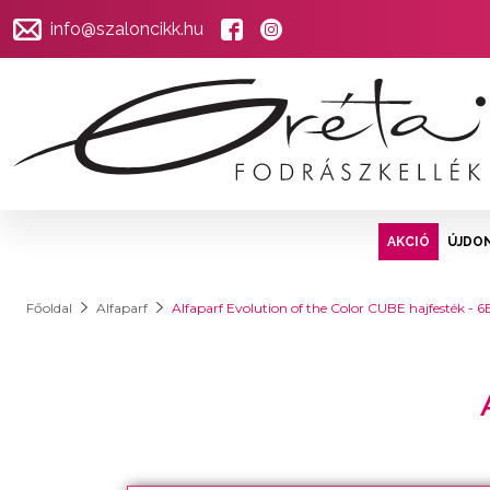
info@szaloncikk.hu
AKCIÓ
ÚJDO
Főoldal
Alfaparf
Alfaparf Evolution of the Color CUBE hajfesték -