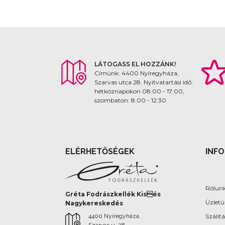
LÁTOGASS EL HOZZÁNK!
Címünk: 4400 Nyíregyháza,
Szarvas utca 28. Nyitvatartási idő:
hétköznapokon 08:00 - 17:00,
szombaton: 8:00 - 12:30
ELÉRHETŐSÉGEK
INF
Rólun
Gréta Fodrászkellék Kisés
Üzlet
Nagykereskedés
4400 Nyíregyháza,
Szálítá
Szarvas u. 28.