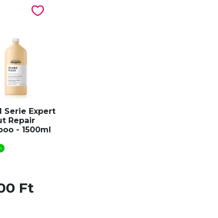
l Serie Expert
t Repair
oo - 1500ml
n
00 Ft