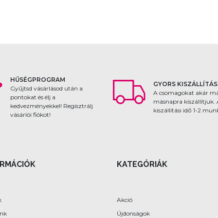
HŰSÉGPROGRAM
GYORS KISZÁLLÍTÁS
Gyűjtsd vásárlásod után a
A csomagokat akár m
pontokat és élj a
másnapra kiszállítjuk.
kedvezményekkel! Regisztrálj
kiszállítási idő 1-2 mu
vásárlói fiókot!
ORMÁCIÓK
KATEGÓRIÁK
k
Akció
ünk
Újdonságok