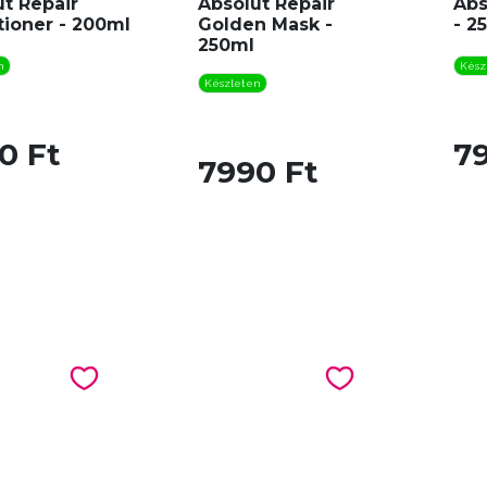
t Repair
Absolut Repair
Abs
tioner - 200ml
Golden Mask -
- 2
250ml
n
Kész
Készleten
0 Ft
7
7990 Ft