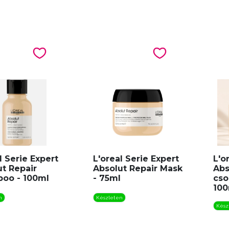
l Serie Expert
L'oreal Serie Expert
L'o
t Repair
Absolut Repair Mask
Abs
oo - 100ml
- 75ml
cs
100
n
Készleten
Kész