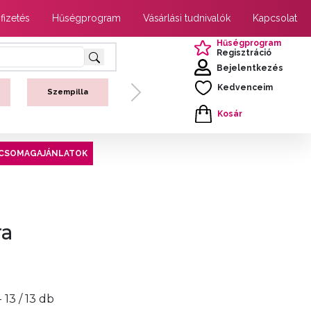
 fizetés
Hűségprogram
Vásárlási tudnivalók
Kapcsolat
Hűségprogram
Regisztráció
Bejelentkezés
Kedvenceim
Szempilla
Next
Kosár
CSOMAGAJÁNLATOK
ra
- 13 / 13 db