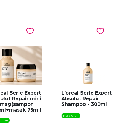
real Serie Expert
L'oreal Serie Expert
olut Repair mini
Absolut Repair
omag(sampon
Shampoo - 300ml
ml+maszk 75ml)
Készleten
leten