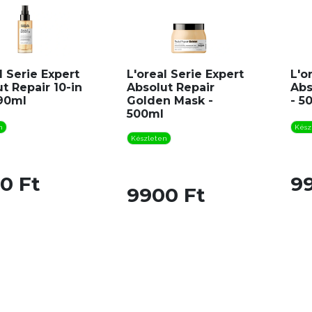
l Serie Expert
L'oreal Serie Expert
L'o
t Repair 10-in
Absolut Repair
Abs
 90ml
Golden Mask -
- 5
500ml
n
Kész
Készleten
0 Ft
9
9900 Ft