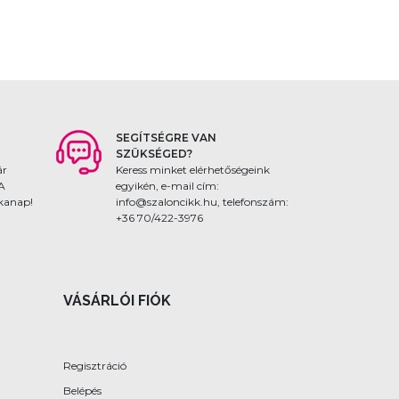
SEGÍTSÉGRE VAN
SZÜKSÉGED?
ár
Keress minket elérhetőségeink
 A
egyikén, e-mail cím:
nkanap!
info@szaloncikk.hu, telefonszám:
+36 70/422-3976
VÁSÁRLÓI FIÓK
Regisztráció
Belépés