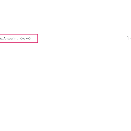
1 
s: Ár szerint növekvő