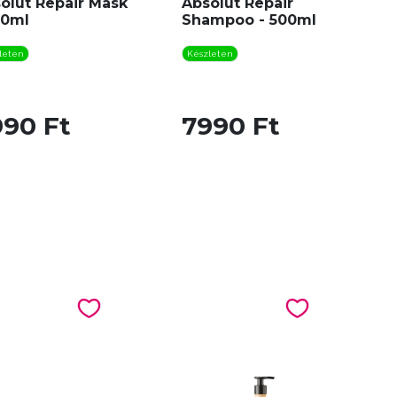
olut Repair Mask
Absolut Repair
50ml
Shampoo - 500ml
leten
Készleten
990 Ft
7990 Ft