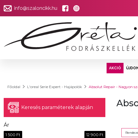
info@szaloncikk.hu
AKCIÓ
ÚJDO
Főoldal
L'oreal Serie Expert - Hajápolók
Absolut Repair - Nagyon sz
Abso
Keresés paraméterek alapján
Ár
Rendezé
1 500 Ft
12 900 Ft