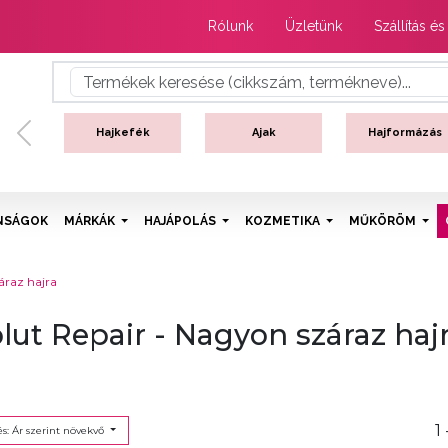
Rólunk
Üzletünk
Szállítás és
Hajkefék
Ajak
Hajformázás
Previous
NSÁGOK
MÁRKÁK
HAJÁPOLÁS
KOZMETIKA
MŰKÖRÖM
áraz hajra
lut Repair - Nagyon száraz haj
1 
s: Ár szerint növekvő