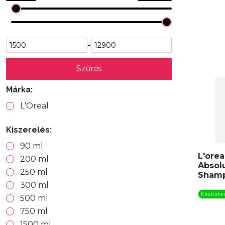
-
Szűrés
Márka:
L'Oreal
Kiszerelés:
90 ml
L'orea
200 ml
Absolu
250 ml
Shamp
300 ml
Készlete
500 ml
750 ml
1500 ml