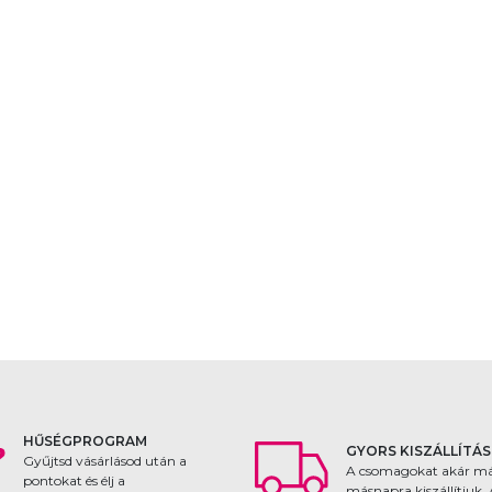
HŰSÉGPROGRAM
GYORS KISZÁLLÍTÁS
Gyűjtsd vásárlásod után a
A csomagokat akár m
pontokat és élj a
másnapra kiszállítjuk.