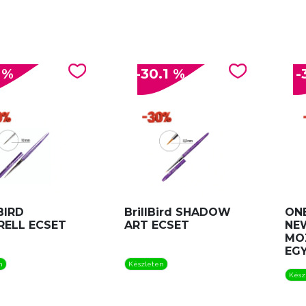
 %
-30.1 %
-
BIRD
BrillBird SHADOW
ONE
ELL ECSET
ART ECSET
NE
MO
EG
n
Készleten
Kész