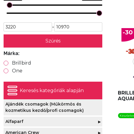
-
-30
Szűrés
Márka:
Brillbird
One
Keresés kategóriák alapján
BRILL
AQUAR
Ajándék csomagok (Műkörmös és
kozmetikus kezdő/profi csomagok)
Készlete
Alfaparf
▶
American Crew
Alfaparf Evolution Hajfesték
▶
▶