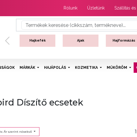
Rólunk
Üzletünk
Szállítás és
Hajkefék
Ajak
Hajformázás
Previous
NSÁGOK
MÁRKÁK
HAJÁPOLÁS
KOZMETIKA
MŰKÖRÖM
bird Díszítő ecsetek
1
s: Ár szerint növekvő