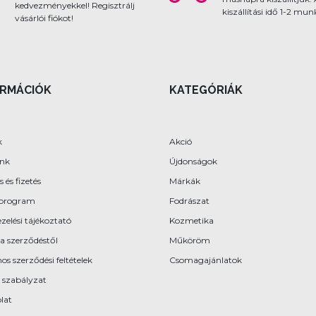
kedvezményekkel! Regisztrálj
kiszállítási idő 1-2 mu
vásárlói fiókot!
ORMÁCIÓK
KATEGÓRIÁK
k
Akció
ünk
Újdonságok
s és fizetés
Márkák
program
Fodrászat
zelési tájékoztató
Kozmetika
 a szerződéstől
Műköröm
os szerződési feltételek
Csomagajánlatok
 szabályzat
lat