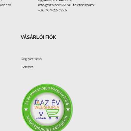
nkanap!
info@szaloncikk.hu, telefonszám:
+36 70/422-3976
VÁSÁRLÓI FIÓK
Regisztráció
Belépés