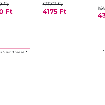
 Ft
5970 Ft
62
0 Ft
4175 Ft
43
1
s: Ár szerint növekvő