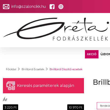
info@szaloncikk.hu
AKCIÓ
ÚJDO
Főoldal
Brillbird Ecsetek
Brillbird Díszítő ecsetek
Brill
Keresés paraméterek alapján
Ár
Rendezé
3 220 Ft
10 970 Ft