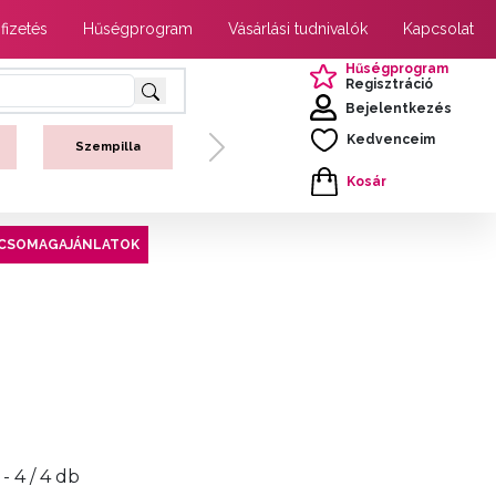
 fizetés
Hűségprogram
Vásárlási tudnivalók
Kapcsolat
Hűségprogram
Regisztráció
Bejelentkezés
Kedvenceim
Szempilla
Next
Kosár
CSOMAGAJÁNLATOK
 - 4 / 4 db