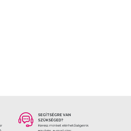
SEGÍTSÉGRE VAN
SZÜKSÉGED?
ár
Keress minket elérhetőségeink
 A
egyikén, e-mail cím: