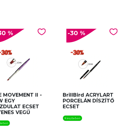
30 %
-30 %
 MOVEMENT II -
BrillBird ACRYLART
W EGY
PORCELÁN DÍSZÍTŐ
ZDULAT ECSET
ECSET
YENES VEGŰ
Készleten
leten