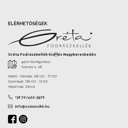
ELÉRHETŐSÉGEK
Gréta Fodrászkellék Kisés Nagykereskedés
4400 Nyíregyháza,
Szarvas u. 28.
Hétfő - Péntek: 08:00 - 17:00
Szombat: 08:00 - 12:30
Vasárnap: Zárva
+36 70/422-3976
info@szaloncikk.hu