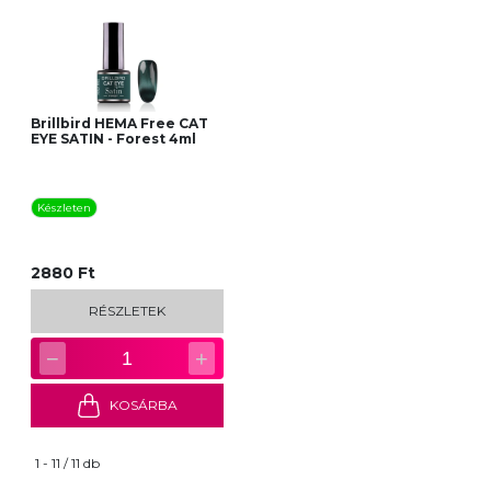
Brillbird HEMA Free CAT
EYE SATIN - Forest 4ml
Készleten
2880 Ft
RÉSZLETEK
−
+
1
KOSÁRBA
1 - 11 / 11 db