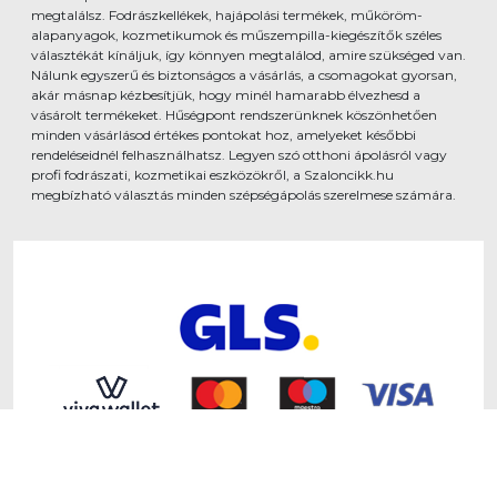
megtalálsz. Fodrászkellékek, hajápolási termékek, műköröm-
alapanyagok, kozmetikumok és műszempilla-kiegészítők széles
választékát kínáljuk, így könnyen megtalálod, amire szükséged van.
Nálunk egyszerű és biztonságos a vásárlás, a csomagokat gyorsan,
akár másnap kézbesítjük, hogy minél hamarabb élvezhesd a
vásárolt termékeket. Hűségpont rendszerünknek köszönhetően
minden vásárlásod értékes pontokat hoz, amelyeket későbbi
rendeléseidnél felhasználhatsz. Legyen szó otthoni ápolásról vagy
profi fodrászati, kozmetikai eszközökről, a Szaloncikk.hu
megbízható választás minden szépségápolás szerelmese számára.