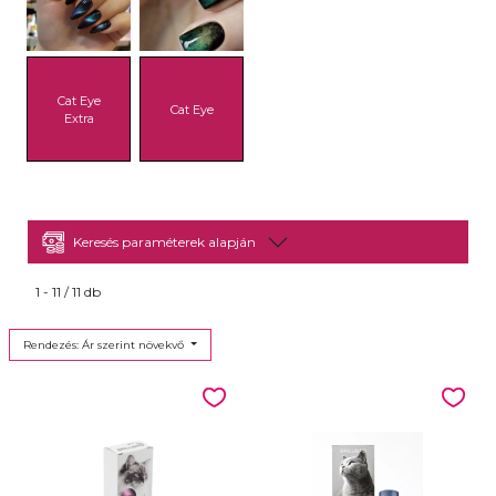
Cat Eye
Cat Eye
Extra
Keresés paraméterek alapján
1 - 11 / 11 db
Rendezés: Ár szerint növekvő