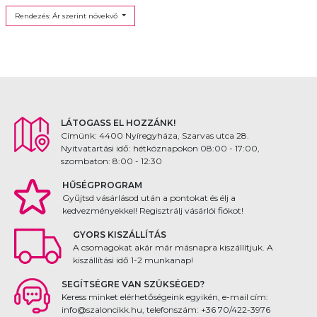
Rendezés: Ár szerint növekvő
LÁTOGASS EL HOZZÁNK!
Címünk: 4400 Nyíregyháza, Szarvas utca 28.
Nyitvatartási idő: hétköznapokon 08:00 - 17:00,
szombaton: 8:00 - 12:30
HŰSÉGPROGRAM
Gyűjtsd vásárlásod után a pontokat és élj a
kedvezményekkel! Regisztrálj vásárlói fiókot!
GYORS KISZÁLLÍTÁS
A csomagokat akár már másnapra kiszállítjuk. A
kiszállítási idő 1-2 munkanap!
SEGÍTSÉGRE VAN SZÜKSÉGED?
Keress minket elérhetőségeink egyikén, e-mail cím:
info@szaloncikk.hu, telefonszám: +36 70/422-3976