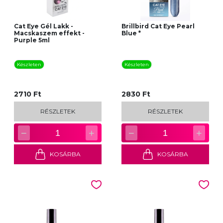
Cat Eye Gél Lakk -
Brillbird Cat Eye Pearl
Macskaszem effekt -
Blue *
Purple 5ml
Készleten
Készleten
2710 Ft
2830 Ft
RÉSZLETEK
RÉSZLETEK
−
+
−
+
1
1
KOSÁRBA
KOSÁRBA