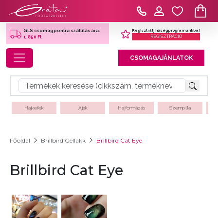
Regisztrálj hűségprogramunkba!
GLS csomagpontra szállítás ára:
REGISZTRÁCIÓ
1,850 Ft
Toggle navigation
CSOMAGAJÁNLATOK
Hajkefék
Ajak
Hajformázás
Szempilla
Főoldal
Brillbird Géllakk
Brillbird Cat Eye
Brillbird Cat Eye