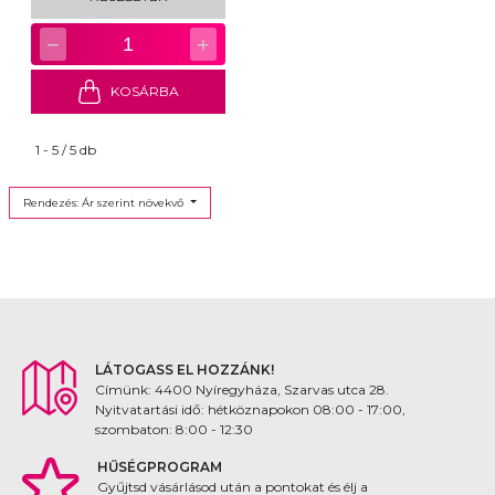
−
+
1
KOSÁRBA
1 - 5 / 5 db
Rendezés: Ár szerint növekvő
LÁTOGASS EL HOZZÁNK!
Címünk: 4400 Nyíregyháza, Szarvas utca 28.
Nyitvatartási idő: hétköznapokon 08:00 - 17:00,
szombaton: 8:00 - 12:30
HŰSÉGPROGRAM
Gyűjtsd vásárlásod után a pontokat és élj a