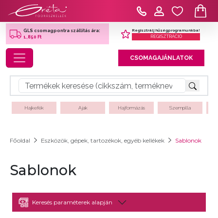
Regisztrálj hűségprogramunkba!
GLS csomagpontra szállítás ára:
REGISZTRÁCIÓ
1,850 Ft
Toggle navigation
CSOMAGAJÁNLATOK
Hajkefék
Ajak
Hajformázás
Szempilla
Főoldal
Eszközök, gépek, tartozékok, egyéb kellékek
Sablonok
Sablonok
Keresés paraméterek alapján