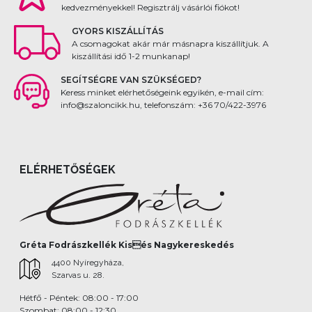
kedvezményekkel! Regisztrálj vásárlói fiókot!
GYORS KISZÁLLÍTÁS
A csomagokat akár már másnapra kiszállítjuk. A
kiszállítási idő 1-2 munkanap!
SEGÍTSÉGRE VAN SZÜKSÉGED?
Keress minket elérhetőségeink egyikén, e-mail cím:
info@szaloncikk.hu, telefonszám: +36 70/422-3976
ELÉRHETŐSÉGEK
Gréta Fodrászkellék Kisés Nagykereskedés
4400 Nyíregyháza,
Szarvas u. 28.
Hétfő - Péntek: 08:00 - 17:00
Szombat: 08:00 - 12:30