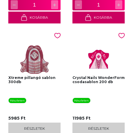
−
+
−
+
1
1
KOSÁRBA
KOSÁRBA
Xtreme pillangó sablon
Crystal Nails WonderForm
300db
csodasablon 200 db
Készleten
Készleten
5985 Ft
11985 Ft
RÉSZLETEK
RÉSZLETEK