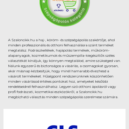
A Szaloncikk.hu a haj-, köröm- és szépségápolás szakértője, ahol
minden professzionális és otthoni felhasználásra szánt terméket
megtalálsz. Fodrászkellékek, hajápolási termékek, műköröm-
alapanyagok, kozmetikumok és műszempilla-kiegészítők széles
választékát kínáljuk, így könnyen megtalálod, amire szükséged van.
Nálunk egyszerű és biztonságos a vásárlás, a csomagokat gyorsan,
akár másnap kézbesítjük, hogy minél hamarabb élvezhesd a
vásárolt termékeket. Hűségpont rendszerünknek köszönhetően
minden vásárlásod értékes pontokat hoz, amelyeket későbbi
rendeléseidnél felhasználhatsz. Legyen szó otthoni ápolásról vagy
profi fodrászati, kozmetikai eszközökről, a Szaloncikk.hu
megbízható választás minden szépségápolás szerelmese számára.