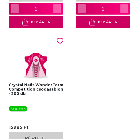
−
+
−
+
1
1
KOSÁRBA
KOSÁRBA
Crystal Nails WonderForm
Competition csodasablon
- 200 db
Készleten
15985 Ft
RÉSZLETEK