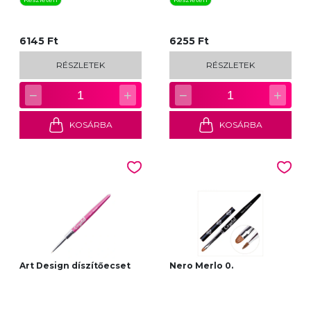
6145 Ft
6255 Ft
RÉSZLETEK
RÉSZLETEK
−
+
−
+
1
1
KOSÁRBA
KOSÁRBA
Art Design díszítőecset
Nero Merlo 0.