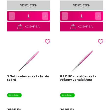
RÉSZLETEK
RÉSZLETEK
−
+
−
+
1
1
KOSÁRBA
KOSÁRBA
3 Gel zselés ecset - ferde
0 LONG díszítőecset -
szőrű
vékony vonalakhoz
Készleten
Készleten
2585 Ft
2885 Ft