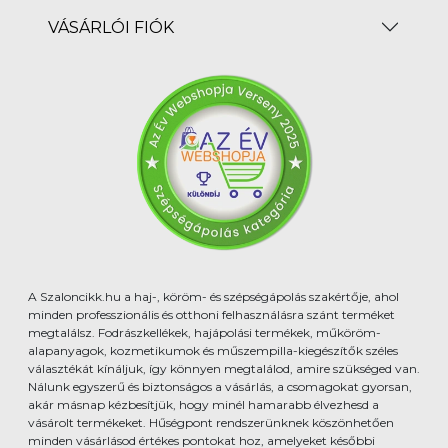
VÁSÁRLÓI FIÓK
A Szaloncikk.hu a haj-, köröm- és szépségápolás szakértője, ahol
minden professzionális és otthoni felhasználásra szánt terméket
megtalálsz. Fodrászkellékek, hajápolási termékek, műköröm-
alapanyagok, kozmetikumok és műszempilla-kiegészítők széles
választékát kínáljuk, így könnyen megtalálod, amire szükséged van.
Nálunk egyszerű és biztonságos a vásárlás, a csomagokat gyorsan,
akár másnap kézbesítjük, hogy minél hamarabb élvezhesd a
vásárolt termékeket. Hűségpont rendszerünknek köszönhetően
minden vásárlásod értékes pontokat hoz, amelyeket későbbi