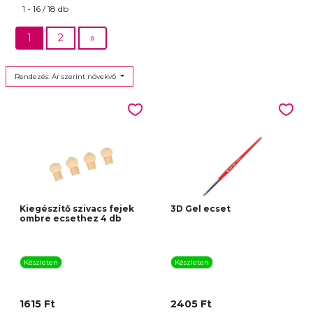
1 - 16 / 18 db
1
2
»
Rendezés: Ár szerint növekvő
Kiegészítő szivacs fejek
3D Gel ecset
ombre ecsethez 4 db
Készleten
Készleten
1615 Ft
2405 Ft