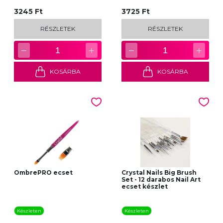
3245 Ft
3725 Ft
RÉSZLETEK
RÉSZLETEK
−
+
−
+
1
1
KOSÁRBA
KOSÁRBA
OmbrePRO ecset
Crystal Nails Big Brush
Set - 12 darabos Nail Art
ecset készlet
Készleten
Készleten