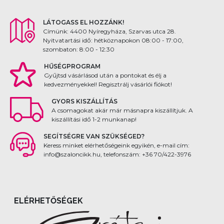
LÁTOGASS EL HOZZÁNK!
Címünk: 4400 Nyíregyháza, Szarvas utca 28.
Nyitvatartási idő: hétköznapokon 08:00 - 17:00,
szombaton: 8:00 - 12:30
HŰSÉGPROGRAM
Gyűjtsd vásárlásod után a pontokat és élj a
kedvezményekkel! Regisztrálj vásárlói fiókot!
GYORS KISZÁLLÍTÁS
A csomagokat akár már másnapra kiszállítjuk. A
kiszállítási idő 1-2 munkanap!
SEGÍTSÉGRE VAN SZÜKSÉGED?
Keress minket elérhetőségeink egyikén, e-mail cím:
info@szaloncikk.hu, telefonszám: +36 70/422-3976
ELÉRHETŐSÉGEK