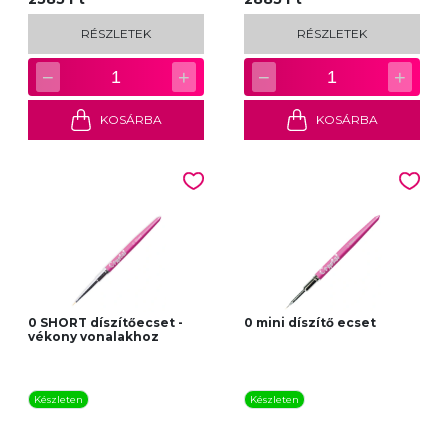
RÉSZLETEK
RÉSZLETEK
−
+
−
+
1
1
KOSÁRBA
KOSÁRBA
0 SHORT díszítőecset -
0 mini díszítő ecset
vékony vonalakhoz
Készleten
Készleten