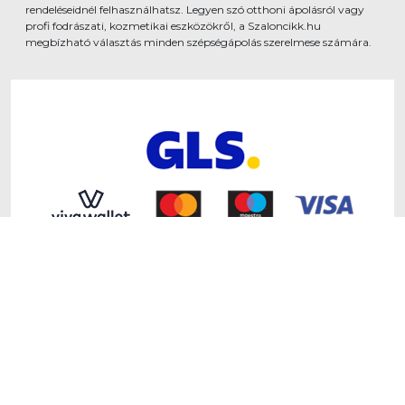
rendeléseidnél felhasználhatsz. Legyen szó otthoni ápolásról vagy
profi fodrászati, kozmetikai eszközökről, a Szaloncikk.hu
megbízható választás minden szépségápolás szerelmese számára.
www.szaloncikk.hu - Developed by
Shopmentor Kft.