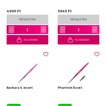
4905 Ft
5945 Ft
RÉSZLETEK
RÉSZLETEK
−
+
−
+
1
1
KOSÁRBA
KOSÁRBA
Barbara II. ecset
Phantom Ecset
Készleten
Készleten