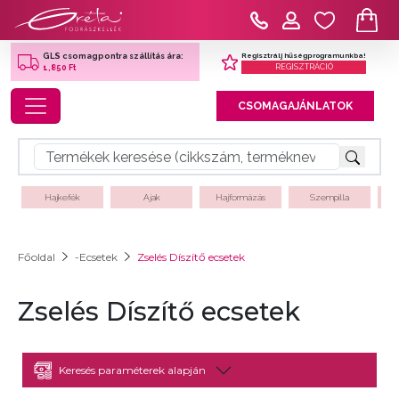
Regisztrálj hűségprogramunkba!
GLS csomagpontra szállítás ára:
REGISZTRÁCIÓ
1,850 Ft
Toggle navigation
CSOMAGAJÁNLATOK
Hajkefék
Ajak
Hajformázás
Szempilla
Főoldal
-Ecsetek
Zselés Díszítő ecsetek
Zselés Díszítő ecsetek
Keresés paraméterek alapján