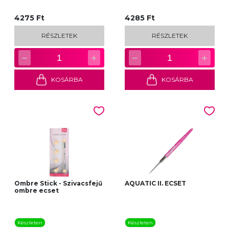
4275 Ft
4285 Ft
RÉSZLETEK
RÉSZLETEK
−
+
−
+
1
1
KOSÁRBA
KOSÁRBA
Ombre Stick - Szivacsfejű
AQUATIC II. ECSET
ombre ecset
Készleten
Készleten