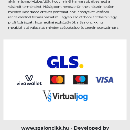
akár másnap kézbesítjük, hogy minél hamarabb élvezhesd a
vásárolt termékeket. Hűségpont rendszerünknek köszönhetően
minden vásárlásod értékes pontokat hoz, amelyeket későbbi
rendeléseidnél felhasználhatsz. Legyen szó otthoni ápolásról vagy
profi fodrászati, kozmetikai eszközökről, a Szaloncikk.hu
megbízható választás minden szépségápolás szerelmese számára.
www.szaloncikk.hu - Developed by