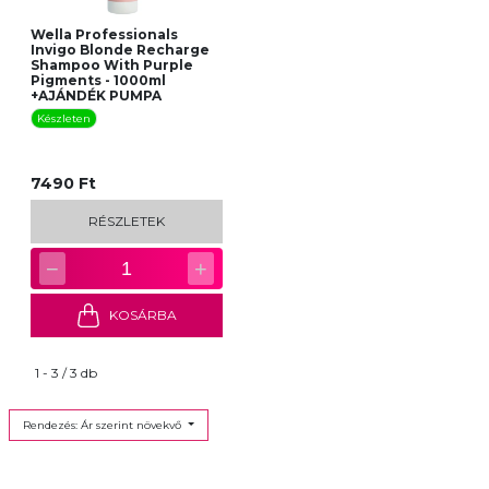
Wella Professionals
Invigo Blonde Recharge
Shampoo With Purple
Pigments - 1000ml
+AJÁNDÉK PUMPA
Készleten
7490 Ft
RÉSZLETEK
−
+
1
KOSÁRBA
1 - 3 / 3 db
Rendezés: Ár szerint növekvő