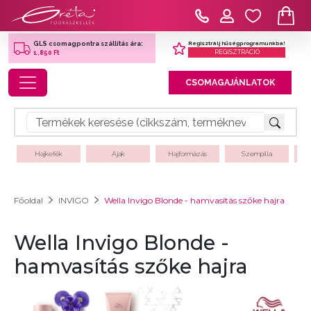
Regisztrálj hűségprogramunkba!
GLS csomagpontra szállítás ára:
REGISZTRÁCIÓ
1,850 Ft
Toggle navigation
CSOMAGAJÁNLATOK
Hajkefék
Ajak
Hajformázás
Szempilla
Főoldal
INVIGO
Wella Invigo Blonde - hamvasítás szőke hajra
Wella Invigo Blonde -
hamvasítás szőke hajra