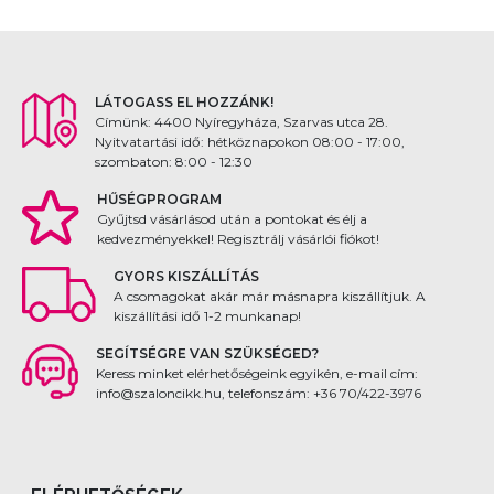
LÁTOGASS EL HOZZÁNK!
Címünk: 4400 Nyíregyháza, Szarvas utca 28.
Nyitvatartási idő: hétköznapokon 08:00 - 17:00,
szombaton: 8:00 - 12:30
HŰSÉGPROGRAM
Gyűjtsd vásárlásod után a pontokat és élj a
kedvezményekkel! Regisztrálj vásárlói fiókot!
GYORS KISZÁLLÍTÁS
A csomagokat akár már másnapra kiszállítjuk. A
kiszállítási idő 1-2 munkanap!
SEGÍTSÉGRE VAN SZÜKSÉGED?
Keress minket elérhetőségeink egyikén, e-mail cím:
info@szaloncikk.hu, telefonszám: +36 70/422-3976