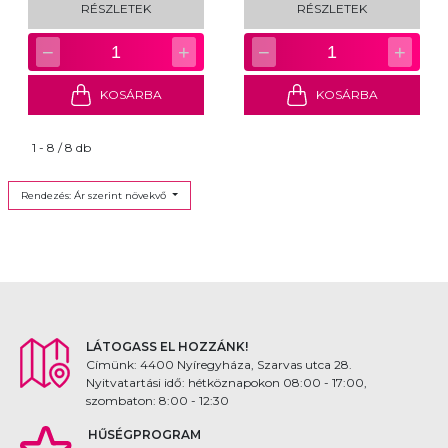
RÉSZLETEK
RÉSZLETEK
−
+
−
+
1
1
KOSÁRBA
KOSÁRBA
1 - 8 / 8 db
Rendezés: Ár szerint növekvő
LÁTOGASS EL HOZZÁNK!
Címünk: 4400 Nyíregyháza, Szarvas utca 28.
Nyitvatartási idő: hétköznapokon 08:00 - 17:00,
szombaton: 8:00 - 12:30
HŰSÉGPROGRAM