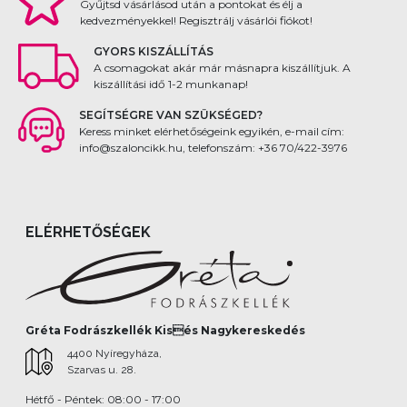
Gyűjtsd vásárlásod után a pontokat és élj a
kedvezményekkel! Regisztrálj vásárlói fiókot!
GYORS KISZÁLLÍTÁS
A csomagokat akár már másnapra kiszállítjuk. A
kiszállítási idő 1-2 munkanap!
SEGÍTSÉGRE VAN SZÜKSÉGED?
Keress minket elérhetőségeink egyikén, e-mail cím:
info@szaloncikk.hu, telefonszám: +36 70/422-3976
ELÉRHETŐSÉGEK
Gréta Fodrászkellék Kisés Nagykereskedés
4400 Nyíregyháza,
Szarvas u. 28.
Hétfő - Péntek: 08:00 - 17:00