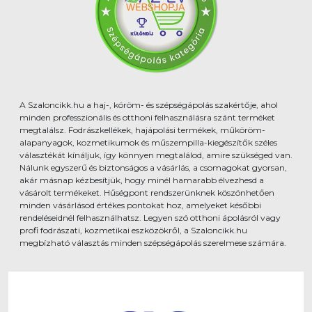
A Szaloncikk.hu a haj-, köröm- és szépségápolás szakértője, ahol
minden professzionális és otthoni felhasználásra szánt terméket
megtalálsz. Fodrászkellékek, hajápolási termékek, műköröm-
alapanyagok, kozmetikumok és műszempilla-kiegészítők széles
választékát kínáljuk, így könnyen megtalálod, amire szükséged van.
Nálunk egyszerű és biztonságos a vásárlás, a csomagokat gyorsan,
akár másnap kézbesítjük, hogy minél hamarabb élvezhesd a
vásárolt termékeket. Hűségpont rendszerünknek köszönhetően
minden vásárlásod értékes pontokat hoz, amelyeket későbbi
rendeléseidnél felhasználhatsz. Legyen szó otthoni ápolásról vagy
profi fodrászati, kozmetikai eszközökről, a Szaloncikk.hu
megbízható választás minden szépségápolás szerelmese számára.