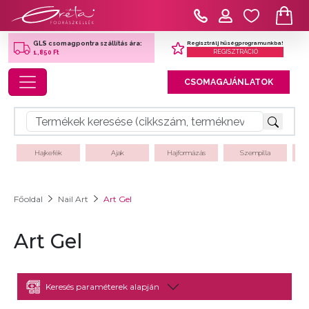
Regisztrálj hűségprogramunkba!
GLS csomagpontra szállítás ára:
REGISZTRÁCIÓ
1,850 Ft
Toggle navigation
CSOMAGAJÁNLATOK
Hajkefék
Ajak
Hajformázás
Szempilla
Főoldal
Nail Art
Art Gel
Art Gel
Keresés paraméterek alapján