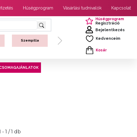
 fizetés
Hűségprogram
Vásárlási tudnivalók
Kapcsolat
Hűségprogram
Regisztráció
Bejelentkezés
Kedvenceim
Szempilla
Next
Kosár
CSOMAGAJÁNLATOK
1 - 1 / 1 db