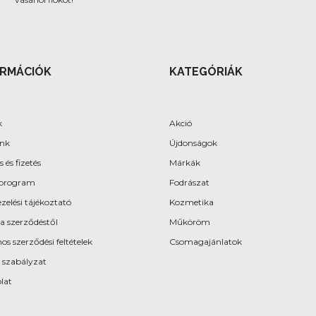
ORMÁCIÓK
KATEGÓRIÁK
k
Akció
ünk
Újdonságok
s és fizetés
Márkák
program
Fodrászat
zelési tájékoztató
Kozmetika
 a szerződéstől
Műköröm
os szerződési feltételek
Csomagajánlatok
 szabályzat
lat