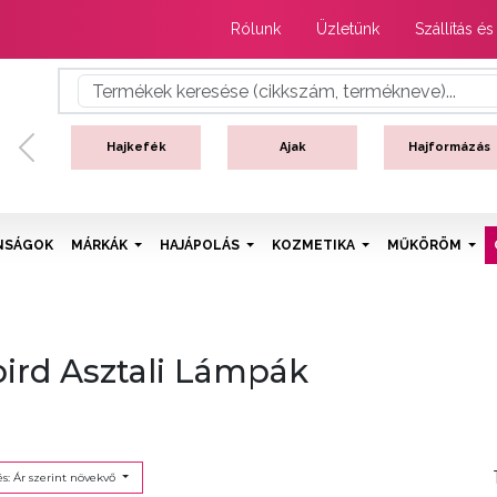
Rólunk
Üzletünk
Szállítás és
Hajkefék
Ajak
Hajformázás
Previous
NSÁGOK
MÁRKÁK
HAJÁPOLÁS
KOZMETIKA
MŰKÖRÖM
lbird Asztali Lámpák
s: Ár szerint növekvő