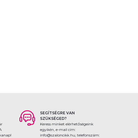
SEGÍTSÉGRE VAN
SZÜKSÉGED?
ár
Keress minket elérhetőségeink
 A
egyikén, e-mail cím:
nkanap!
info@szaloncikk.hu, telefonszám: