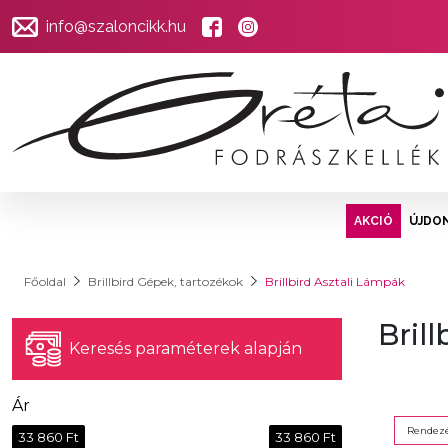
info@szaloncikk.hu
AKCIÓ
ÚJDO
Főoldal
Brillbird Gépek, tartozékok
Brillbird Asztali Lámpák
Bril
Keresés paraméterek alapján
Ár
Rendezé
33 860 Ft
33 860 Ft