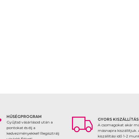
HŰSÉGPROGRAM
GYORS KISZÁLLÍTÁS
Gyűjtsd vásárlásod után a
A csomagokat akár m
pontokat és élj a
másnapra kiszállítjuk.
kedvezményekkel! Regisztrálj
kiszállítási idő 1-2 mu
vásárlói fiókot!