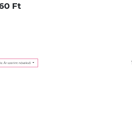
60 Ft
s: Ár szerint növekvő