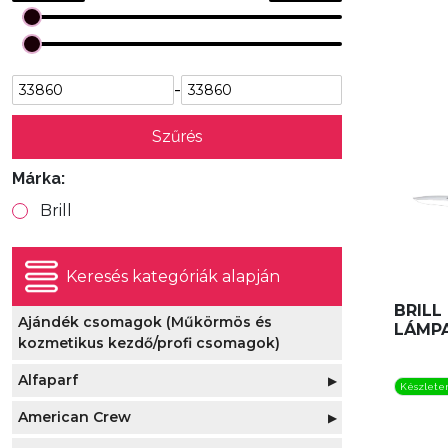
-
Szűrés
Márka:
Brill
Keresés kategóriák alapján
BRILL
Ajándék csomagok (Műkörmös és
LÁMP
kozmetikus kezdő/profi csomagok)
Alfaparf
▶
Készlete
American Crew
Alfaparf Evolution Hajfesték
▶
▶