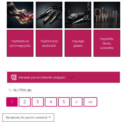
Hajkefék,
Hajfestés és
Hajformázó
Hajvágó
fésűk,
színmegújítás
eszközök
gépek
körkefék
Keresés paraméterek alapján
1 - 16 / 1799 db
1
2
3
4
5
»
»»
Rendezés: Ár szerint növekvő