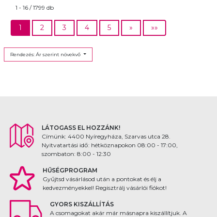
1 - 16 / 1799 db
1
2
3
4
5
»
»»
Rendezés: Ár szerint növekvő
LÁTOGASS EL HOZZÁNK!
Címünk: 4400 Nyíregyháza, Szarvas utca 28.
Nyitvatartási idő: hétköznapokon 08:00 - 17:00,
szombaton: 8:00 - 12:30
HŰSÉGPROGRAM
Gyűjtsd vásárlásod után a pontokat és élj a
kedvezményekkel! Regisztrálj vásárlói fiókot!
GYORS KISZÁLLÍTÁS
A csomagokat akár már másnapra kiszállítjuk. A