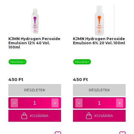
KJMN Hydrogen Peroxide
KJMN Hydrogen Peroxide
Emulsion 12% 40 Vol.
Emulsion 6% 20 Vol. 100ml
100ml
Készleten
Készleten
450 Ft
450 Ft
RÉSZLETEK
RÉSZLETEK
−
+
−
+
1
1
KOSÁRBA
KOSÁRBA