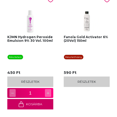
KJMN Hydrogen Peroxide
Fanola Gold Activator 6%
Emulsion 9% 30 Vol. 100ml
(20Vol) 150ml
Készleten
Készlethiány
450 Ft
590 Ft
RÉSZLETEK
RÉSZLETEK
−
+
1
KOSÁRBA