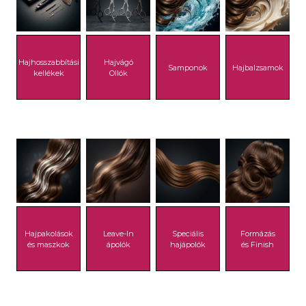
Hajhosszabbítási
Hajvágó
Samponok
Hajbalzsamok
kellékek
Ollók
Hajpakolások
Leave-In
Speciális
Formázás
és maszkok
ápolók
hajápolók
és Finish