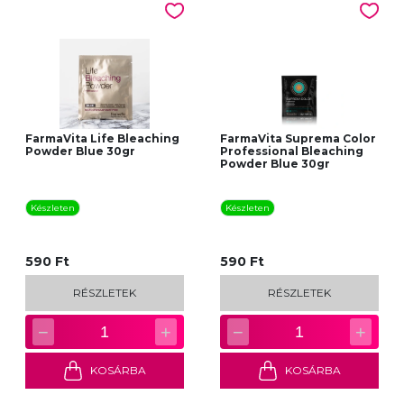
FarmaVita Life Bleaching
FarmaVita Suprema Color
Powder Blue 30gr
Professional Bleaching
Powder Blue 30gr
Készleten
Készleten
590 Ft
590 Ft
RÉSZLETEK
RÉSZLETEK
−
+
−
+
1
1
KOSÁRBA
KOSÁRBA