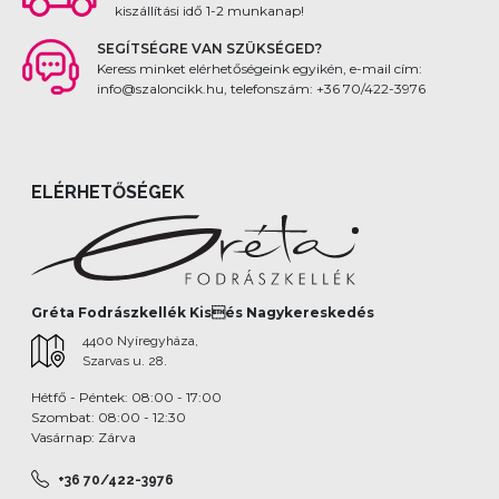
kiszállítási idő 1-2 munkanap!
SEGÍTSÉGRE VAN SZÜKSÉGED?
Keress minket elérhetőségeink egyikén, e-mail cím:
info@szaloncikk.hu, telefonszám: +36 70/422-3976
ELÉRHETŐSÉGEK
Gréta Fodrászkellék Kisés Nagykereskedés
4400 Nyíregyháza,
Szarvas u. 28.
Hétfő - Péntek: 08:00 - 17:00
Szombat: 08:00 - 12:30
Vasárnap: Zárva
+36 70/422-3976