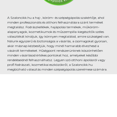
A Szaloncikk.hu a haj-, köröm- és szépségápolás szakértője, ahol
minden professzionális és otthoni felhasználásra szánt terméket
megtalálsz. Fodrászkellékek, hajápolási termékek, műköröm-
alapanyagok, kozmetikumok és műszempilla-kiegészítők széles
választékát kínáljuk, így könnyen megtalálod, amire szükséged van.
Nálunk egyszerű és biztonságos a vásárlás, a csomagokat gyorsan,
akár másnap kézbesítjük, hogy minél hamarabb élvezhesd a
vásárolt termékeket. Hűségpont rendszerünknek köszönhetően
minden vásárlásod értékes pontokat hoz, amelyeket későbbi
rendeléseidnél felhasználhatsz. Legyen szó otthoni ápolásról vagy
profi fodrászati, kozmetikai eszközökről, a Szaloncikk.hu
megbízható választás minden szépségápolás szerelmese számára.