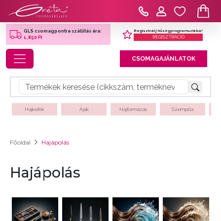
Regisztrálj hűségprogramunkba!
GLS csomagpontra szállítás ára:
REGISZTRÁCIÓ
1,850 Ft
Toggle navigation
CSOMAGAJÁNLATOK
Hajkefék
Ajak
Hajformázás
Szempilla
Főoldal
Hajápolás
Hajápolás