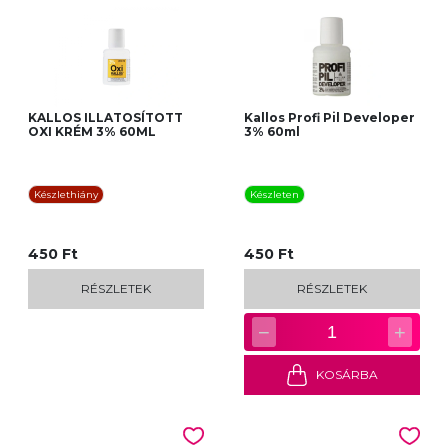
KALLOS ILLATOSÍTOTT
Kallos Profi Pil Developer
OXI KRÉM 3% 60ML
3% 60ml
Készlethiány
Készleten
450 Ft
450 Ft
RÉSZLETEK
RÉSZLETEK
−
+
1
KOSÁRBA