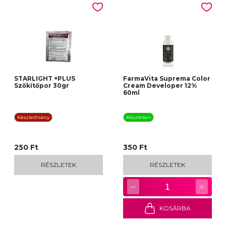
STARLIGHT +PLUS
FarmaVita Suprema Color
Szőkítőpor 30gr
Cream Developer 12%
60ml
Készlethiány
Készleten
250 Ft
350 Ft
RÉSZLETEK
RÉSZLETEK
−
+
1
KOSÁRBA