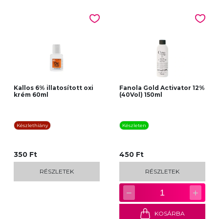
Kallos 6% illatosított oxi
Fanola Gold Activator 12%
krém 60ml
(40Vol) 150ml
Készlethiány
Készleten
350 Ft
450 Ft
RÉSZLETEK
RÉSZLETEK
−
+
1
KOSÁRBA