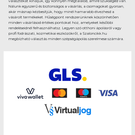
választékát kínáljuk, így könnyen megtalálod, amire szükséged van.
Nálunk egyszerű és biztonságos a vásárlás, a csomagokat gyorsan,
akár másnap kézbesítjük, hogy minél hamarabb élvezhesd a
vásárolt termékeket. Hűségpont rendszerünknek köszönhetően
minden vásárlásod értékes pontokat hoz, amelyeket későbbi
rendeléseidnél felhasználhatsz. Legyen szó otthoni ápolásról vagy
profi fodrászati, kozmetikai eszközökről, a Szaloncikk.hu
megbízható választás minden szépségápolás szerelmese számára.