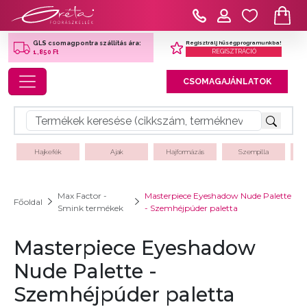
Regisztrálj hűségprogramunkba!
GLS csomagpontra szállítás ára:
REGISZTRÁCIÓ
1,850 Ft
Toggle navigation
CSOMAGAJÁNLATOK
Hajkefék
Ajak
Hajformázás
Szempilla
Max Factor -
Masterpiece Eyeshadow Nude Palette
Főoldal
Smink termékek
- Szemhéjpúder paletta
Masterpiece Eyeshadow
Nude Palette -
Szemhéjpúder paletta