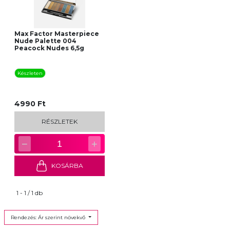
Max Factor Masterpiece
Nude Palette 004
Peacock Nudes 6,5g
Készleten
4990 Ft
RÉSZLETEK
−
+
1
KOSÁRBA
1 - 1 / 1 db
Rendezés: Ár szerint növekvő