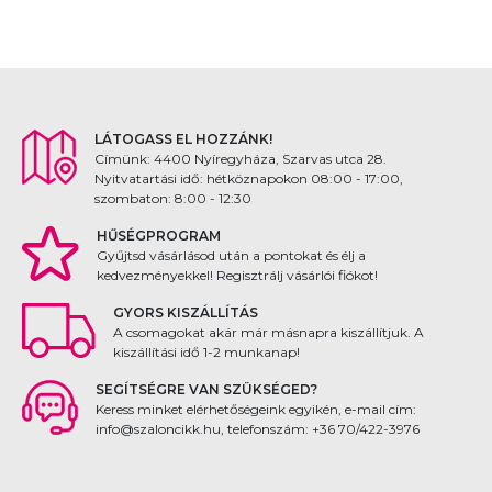
LÁTOGASS EL HOZZÁNK!
Címünk: 4400 Nyíregyháza, Szarvas utca 28.
Nyitvatartási idő: hétköznapokon 08:00 - 17:00,
szombaton: 8:00 - 12:30
HŰSÉGPROGRAM
Gyűjtsd vásárlásod után a pontokat és élj a
kedvezményekkel! Regisztrálj vásárlói fiókot!
GYORS KISZÁLLÍTÁS
A csomagokat akár már másnapra kiszállítjuk. A
kiszállítási idő 1-2 munkanap!
SEGÍTSÉGRE VAN SZÜKSÉGED?
Keress minket elérhetőségeink egyikén, e-mail cím:
info@szaloncikk.hu, telefonszám: +36 70/422-3976