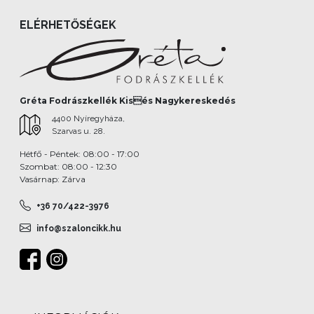
ELÉRHETŐSÉGEK
Gréta Fodrászkellék Kisés Nagykereskedés
4400 Nyíregyháza,
Szarvas u. 28.
Hétfő - Péntek: 08:00 - 17:00
Szombat: 08:00 - 12:30
Vasárnap: Zárva
+36 70/422-3976
info@szaloncikk.hu