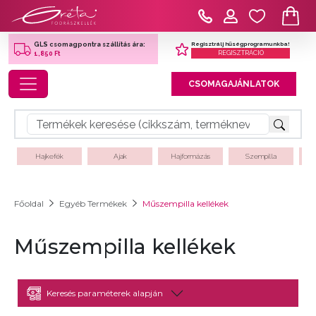
Regisztrálj hűségprogramunkba!
GLS csomagpontra szállítás ára:
REGISZTRÁCIÓ
1,850 Ft
Toggle navigation
CSOMAGAJÁNLATOK
Hajkefék
Ajak
Hajformázás
Szempilla
Főoldal
Egyéb Termékek
Műszempilla kellékek
Műszempilla kellékek
Keresés paraméterek alapján