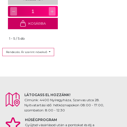
−
+
1
KOSÁRBA
1 - 5 / 5 db
Rendezés: Ár szerint növekvő
LÁTOGASS EL HOZZÁNK!
Címünk: 4400 Nyíregyháza, Szarvas utca 28.
Nyitvatartási idő: hétköznapokon 08:00 - 17:00,
szombaton: 8:00 - 12:30
HŰSÉGPROGRAM
Gyűjtsd vásárlásod után a pontokat és élj a