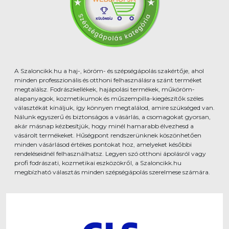
A Szaloncikk.hu a haj-, köröm- és szépségápolás szakértője, ahol
minden professzionális és otthoni felhasználásra szánt terméket
megtalálsz. Fodrászkellékek, hajápolási termékek, műköröm-
alapanyagok, kozmetikumok és műszempilla-kiegészítők széles
választékát kínáljuk, így könnyen megtalálod, amire szükséged van.
Nálunk egyszerű és biztonságos a vásárlás, a csomagokat gyorsan,
akár másnap kézbesítjük, hogy minél hamarabb élvezhesd a
vásárolt termékeket. Hűségpont rendszerünknek köszönhetően
minden vásárlásod értékes pontokat hoz, amelyeket későbbi
rendeléseidnél felhasználhatsz. Legyen szó otthoni ápolásról vagy
profi fodrászati, kozmetikai eszközökről, a Szaloncikk.hu
megbízható választás minden szépségápolás szerelmese számára.