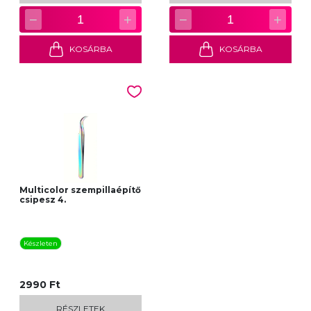
−
+
−
+
1
1
KOSÁRBA
KOSÁRBA
Multicolor szempillaépítő
csipesz 4.
Készleten
2990 Ft
RÉSZLETEK