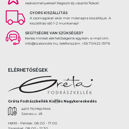
kedvezményekkel! Regisztrálj vásárlói fiókot!
GYORS KISZÁLLÍTÁS
A csomagokat akár már másnapra kiszállítjuk. A
kiszállítási idő 1-2 munkanap!
SEGÍTSÉGRE VAN SZÜKSÉGED?
Keress minket elérhetőségeink egyikén, e-mail cím:
info@szaloncikk.hu, telefonszám: +36 70/422-3976
ELÉRHETŐSÉGEK
Gréta Fodrászkellék Kisés Nagykereskedés
4400 Nyíregyháza,
Szarvas u. 28.
Hétfő - Péntek: 08:00 - 17:00
Szombat: 08:00 - 12:30