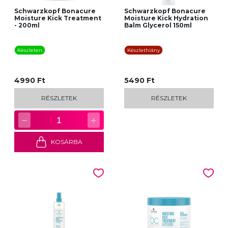
Schwarzkopf Bonacure
Schwarzkopf Bonacure
Moisture Kick Treatment
Moisture Kick Hydration
- 200ml
Balm Glycerol 150ml
Készleten
Készlethiány
4990 Ft
5490 Ft
RÉSZLETEK
RÉSZLETEK
−
+
1
KOSÁRBA