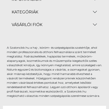
KATEGÓRIÁK
VÁSÁRLÓI FIÓK
A Szaloncikk.hu a haj-, köröm- és szépségápolás szakértője, ahol
minden professzionális és otthoni felhasználásra szánt terméket
megtalálsz. Fodrászkellékek, hajápolási termékek, műköröm-
alapanyagok, kozmetikumok és műszempilla-kiegészítők széles
választékát kínáljuk, így könnyen megtalálod, amire szükséged van.
Nálunk egyszerű és biztonságos a vásárlás, a csomagokat gyorsan,
akár másnap kézbesítjük, hogy minél hamarabb élvezhesd a
vásárolt termékeket. Hűségpont rendszerünknek köszönhetően
minden vásárlásod értékes pontokat hoz, amelyeket későbbi
rendeléseidnél felhasználhatsz. Legyen szó otthoni ápolásról vagy
profi fodrászati, kozmetikai eszközökről, a Szaloncikk.hu
megbízható választás minden szépségápolás szerelmese számára.