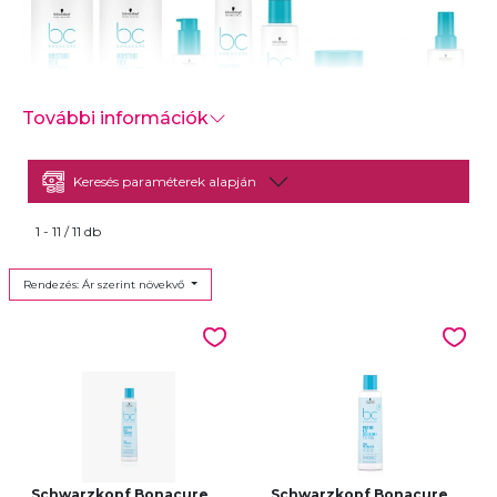
További információk
Keresés paraméterek alapján
Ápolás normál és száraz, hullámos vagy töredezett
hajra.
1 - 11 / 11 db
Rendezés: Ár szerint növekvő
Schwarzkopf Bonacure
Schwarzkopf Bonacure