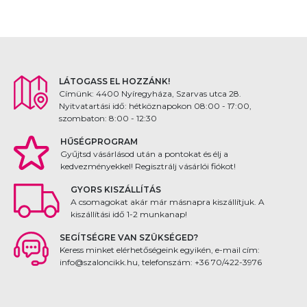
LÁTOGASS EL HOZZÁNK!
Címünk: 4400 Nyíregyháza, Szarvas utca 28.
Nyitvatartási idő: hétköznapokon 08:00 - 17:00,
szombaton: 8:00 - 12:30
HŰSÉGPROGRAM
Gyűjtsd vásárlásod után a pontokat és élj a
kedvezményekkel! Regisztrálj vásárlói fiókot!
GYORS KISZÁLLÍTÁS
A csomagokat akár már másnapra kiszállítjuk. A
kiszállítási idő 1-2 munkanap!
SEGÍTSÉGRE VAN SZÜKSÉGED?
Keress minket elérhetőségeink egyikén, e-mail cím:
info@szaloncikk.hu, telefonszám: +36 70/422-3976