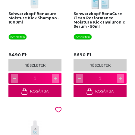
Schwarzkopf Bonacure
Schwarzkopf BonaCure
Moisture Kick Shampoo -
Clean Performance
1000ml
Moisture Kick Hyaluronic
Serum - 50ml
Készleten
Készleten
8490 Ft
8690 Ft
RÉSZLETEK
RÉSZLETEK
−
+
−
+
1
1
KOSÁRBA
KOSÁRBA