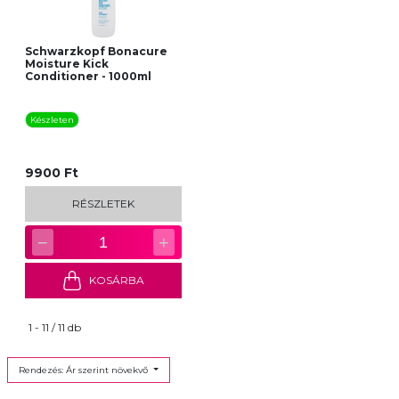
Schwarzkopf Bonacure
Moisture Kick
Conditioner - 1000ml
Készleten
9900 Ft
RÉSZLETEK
−
+
1
KOSÁRBA
1 - 11 / 11 db
Rendezés: Ár szerint növekvő