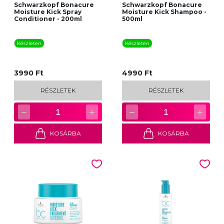
Schwarzkopf Bonacure
Schwarzkopf Bonacure
Moisture Kick Spray
Moisture Kick Shampoo -
Conditioner - 200ml
500ml
Készleten
Készleten
3990 Ft
4990 Ft
RÉSZLETEK
RÉSZLETEK
−
+
−
+
1
1
KOSÁRBA
KOSÁRBA