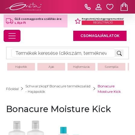
Regisztrálj hűségprogramunkba!
GLS csomagpontra szállítás ára:
REGISZTRÁCIÓ
1,850 Ft
Toggle navigation
CSOMAGAJÁNLATOK
Hajkefék
Ajak
Hajformázás
Szempilla
Schwarzkopf Bonacure termékcsalád
Bonacure
Főoldal
- Hajápolók
Moisture Kick
Bonacure Moisture Kick