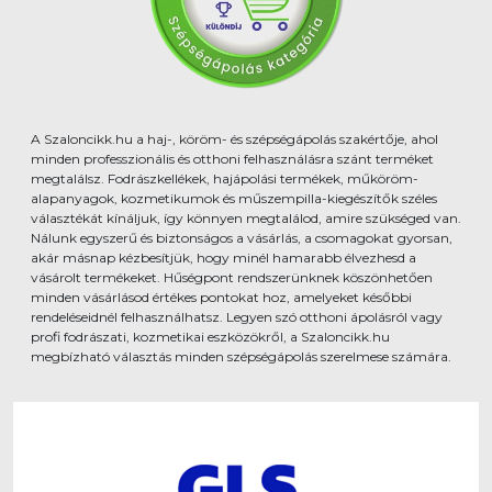
A Szaloncikk.hu a haj-, köröm- és szépségápolás szakértője, ahol
minden professzionális és otthoni felhasználásra szánt terméket
megtalálsz. Fodrászkellékek, hajápolási termékek, műköröm-
alapanyagok, kozmetikumok és műszempilla-kiegészítők széles
választékát kínáljuk, így könnyen megtalálod, amire szükséged van.
Nálunk egyszerű és biztonságos a vásárlás, a csomagokat gyorsan,
akár másnap kézbesítjük, hogy minél hamarabb élvezhesd a
vásárolt termékeket. Hűségpont rendszerünknek köszönhetően
minden vásárlásod értékes pontokat hoz, amelyeket későbbi
rendeléseidnél felhasználhatsz. Legyen szó otthoni ápolásról vagy
profi fodrászati, kozmetikai eszközökről, a Szaloncikk.hu
megbízható választás minden szépségápolás szerelmese számára.