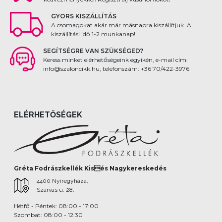
GYORS KISZÁLLÍTÁS
A csomagokat akár már másnapra kiszállítjuk. A
kiszállítási idő 1-2 munkanap!
SEGÍTSÉGRE VAN SZÜKSÉGED?
Keress minket elérhetőségeink egyikén, e-mail cím:
info@szaloncikk.hu, telefonszám: +36 70/422-3976
ELÉRHETŐSÉGEK
Gréta Fodrászkellék Kisés Nagykereskedés
4400 Nyíregyháza,
Szarvas u. 28.
Hétfő - Péntek: 08:00 - 17:00
Szombat: 08:00 - 12:30