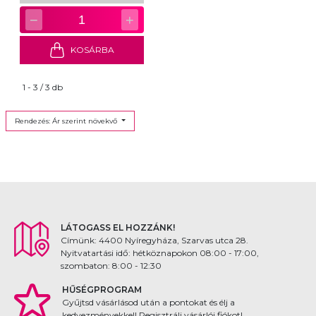
−
+
1
KOSÁRBA
1 - 3 / 3 db
Rendezés: Ár szerint növekvő
LÁTOGASS EL HOZZÁNK!
Címünk: 4400 Nyíregyháza, Szarvas utca 28.
Nyitvatartási idő: hétköznapokon 08:00 - 17:00,
szombaton: 8:00 - 12:30
HŰSÉGPROGRAM
Gyűjtsd vásárlásod után a pontokat és élj a
kedvezményekkel! Regisztrálj vásárlói fiókot!