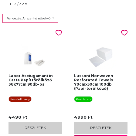
1 - 3 / 3 db
Rendezés: Ár szerint növekvő
Labor Asciugamani in
Lussoni Nonwoven
Carta Papírtörölköző
Perforated Towels
38x77cm 90db-os
70cmx50cm 100db
(Papírtörölköző)
Készlethiány
Készleten
4490 Ft
4990 Ft
RÉSZLETEK
RÉSZLETEK