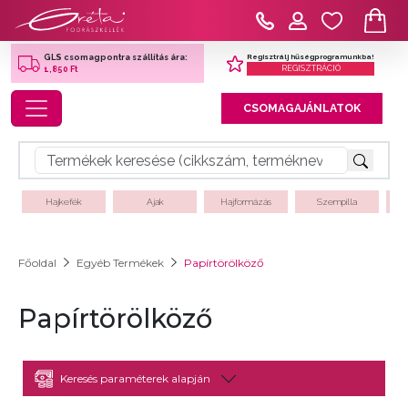
Regisztrálj hűségprogramunkba!
GLS csomagpontra szállítás ára:
REGISZTRÁCIÓ
1,850 Ft
Toggle navigation
CSOMAGAJÁNLATOK
Hajkefék
Ajak
Hajformázás
Szempilla
Főoldal
Egyéb Termékek
Papírtörölköző
Papírtörölköző
Keresés paraméterek alapján