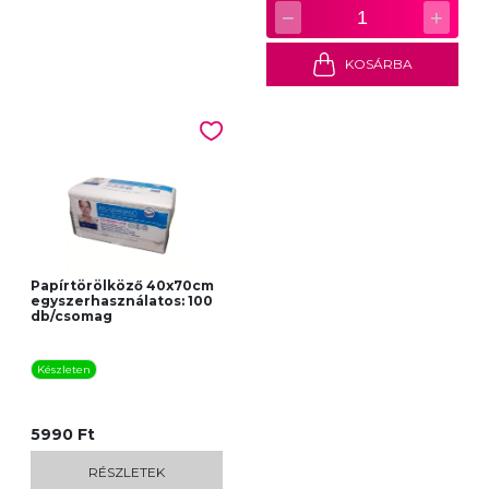
−
+
1
KOSÁRBA
Papírtörölköző 40x70cm
egyszerhasználatos: 100
db/csomag
Készleten
5990 Ft
RÉSZLETEK