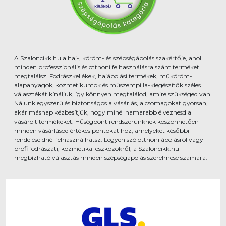
A Szaloncikk.hu a haj-, köröm- és szépségápolás szakértője, ahol
minden professzionális és otthoni felhasználásra szánt terméket
megtalálsz. Fodrászkellékek, hajápolási termékek, műköröm-
alapanyagok, kozmetikumok és műszempilla-kiegészítők széles
választékát kínáljuk, így könnyen megtalálod, amire szükséged van.
Nálunk egyszerű és biztonságos a vásárlás, a csomagokat gyorsan,
akár másnap kézbesítjük, hogy minél hamarabb élvezhesd a
vásárolt termékeket. Hűségpont rendszerünknek köszönhetően
minden vásárlásod értékes pontokat hoz, amelyeket későbbi
rendeléseidnél felhasználhatsz. Legyen szó otthoni ápolásról vagy
profi fodrászati, kozmetikai eszközökről, a Szaloncikk.hu
megbízható választás minden szépségápolás szerelmese számára.