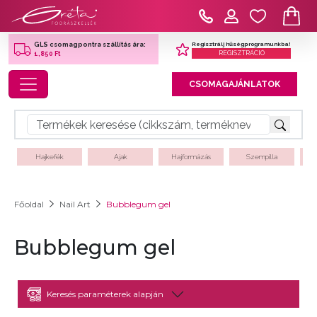
Regisztrálj hűségprogramunkba!
GLS csomagpontra szállítás ára:
REGISZTRÁCIÓ
1,850 Ft
Toggle navigation
CSOMAGAJÁNLATOK
Hajkefék
Ajak
Hajformázás
Szempilla
Főoldal
Nail Art
Bubblegum gel
Bubblegum gel
Keresés paraméterek alapján