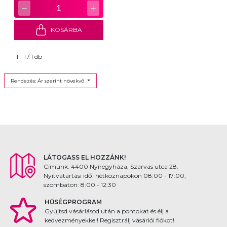
−
+
1
KOSÁRBA
1 - 1 / 1 db
Rendezés: Ár szerint növekvő
LÁTOGASS EL HOZZÁNK!
Címünk: 4400 Nyíregyháza, Szarvas utca 28.
Nyitvatartási idő: hétköznapokon 08:00 - 17:00,
szombaton: 8:00 - 12:30
HŰSÉGPROGRAM
Gyűjtsd vásárlásod után a pontokat és élj a
kedvezményekkel! Regisztrálj vásárlói fiókot!