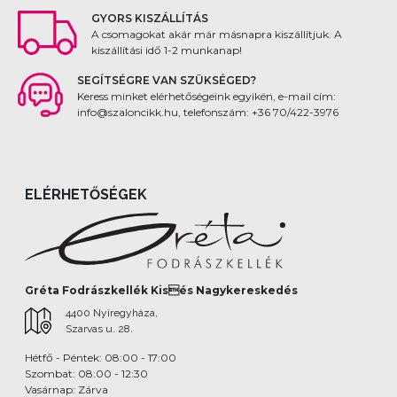
GYORS KISZÁLLÍTÁS
A csomagokat akár már másnapra kiszállítjuk. A
kiszállítási idő 1-2 munkanap!
SEGÍTSÉGRE VAN SZÜKSÉGED?
Keress minket elérhetőségeink egyikén, e-mail cím:
info@szaloncikk.hu, telefonszám: +36 70/422-3976
ELÉRHETŐSÉGEK
Gréta Fodrászkellék Kisés Nagykereskedés
4400 Nyíregyháza,
Szarvas u. 28.
Hétfő - Péntek: 08:00 - 17:00
Szombat: 08:00 - 12:30
Vasárnap: Zárva