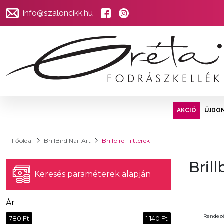
info@szaloncikk.hu
AKCIÓ
ÚJDO
Főoldal
BrillBird Nail Art
Brillbird Filtterek
Brill
Keresés paraméterek alapján
Ár
Rendezé
780 Ft
1 140 Ft