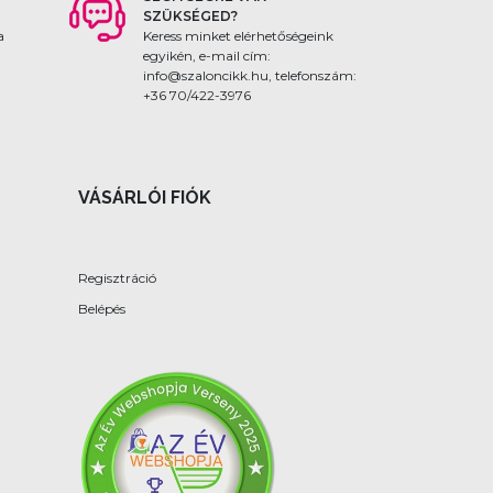
SZÜKSÉGED?
ár
Keress minket elérhetőségeink
 A
egyikén, e-mail cím:
nkanap!
info@szaloncikk.hu, telefonszám:
+36 70/422-3976
VÁSÁRLÓI FIÓK
Regisztráció
Belépés