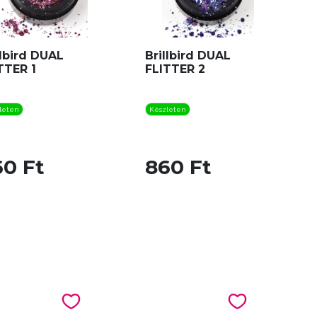
llbird DUAL
Brillbird DUAL
TTER 1
FLITTER 2
leten
Készleten
60 Ft
860 Ft