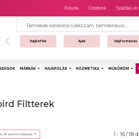
Rólunk
Üzletünk
Szállítás és
Hajkefék
Ajak
Hajformázás
Previous
NSÁGOK
MÁRKÁK
HAJÁPOLÁS
KOZMETIKA
MŰKÖRÖM
bird Filtterek
1 - 16 / 18 
s: Ár szerint növekvő