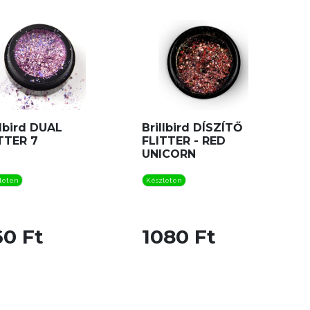
llbird DUAL
Brillbird DÍSZÍTŐ
TTER 7
FLITTER - RED
UNICORN
leten
Készleten
60 Ft
1080 Ft