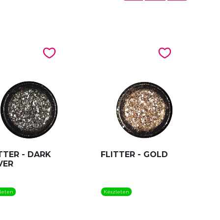
TTER - DARK
FLITTER - GOLD
VER
leten
Készleten