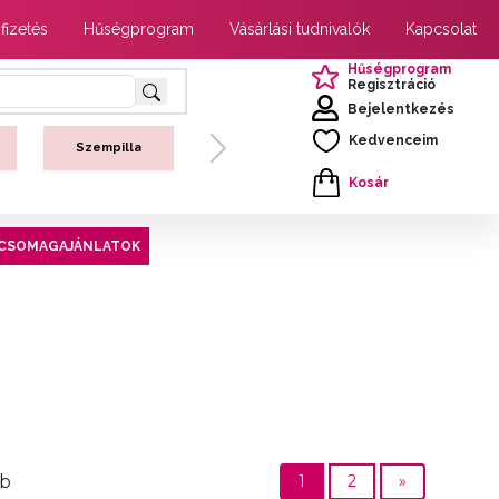
 fizetés
Hűségprogram
Vásárlási tudnivalók
Kapcsolat
Hűségprogram
Regisztráció
Bejelentkezés
Kedvenceim
Szempilla
Next
Kosár
CSOMAGAJÁNLATOK
db
1
2
»