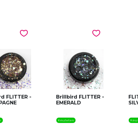
ird FLITTER -
Brillbird FLITTER -
FLI
PAGNE
EMERALD
SIL
n
Készleten
Kész