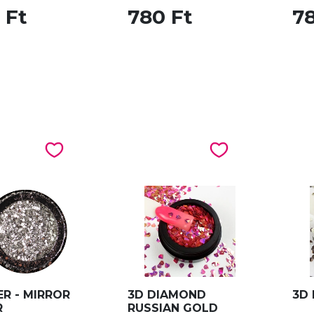
 Ft
780 Ft
78
ER - MIRROR
3D DIAMOND
3D 
R
RUSSIAN GOLD