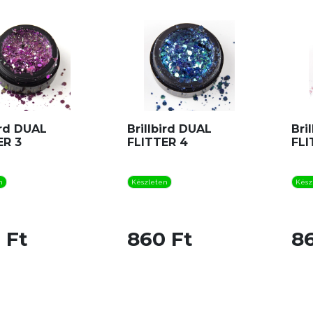
ird DUAL
Brillbird DUAL
Bri
ER 3
FLITTER 4
FLI
n
Készleten
Kész
 Ft
860 Ft
8