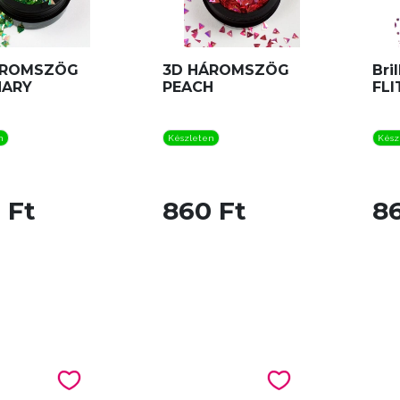
ÁROMSZÖG
3D HÁROMSZÖG
Bri
NARY
PEACH
FLI
n
Készleten
Kész
 Ft
860 Ft
8