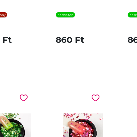
iány
Készleten
Kész
 Ft
860 Ft
8