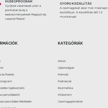
HŰSÉGPROGRAM
GYORS KISZÁLLÍTÁS
Gyűjtsd vásárlásod után a
A csomagokat akár m
pontokat és élj a
másnapra kiszállítjuk.
kedvezményekkel! Regisztrálj
kiszállítási idő 1-2 mu
vásárlói fiókot!
ORMÁCIÓK
KATEGÓRIÁK
k
Akció
ünk
Újdonságok
s és fizetés
Márkák
program
Fodrászat
zelési tájékoztató
Kozmetika
 a szerződéstől
Műköröm
os szerződési feltételek
Csomagajánlatok