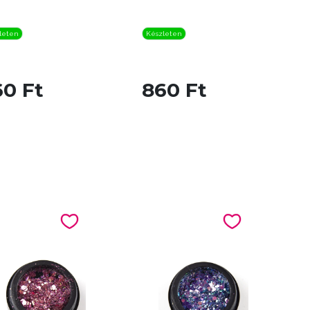
leten
Készleten
60 Ft
860 Ft