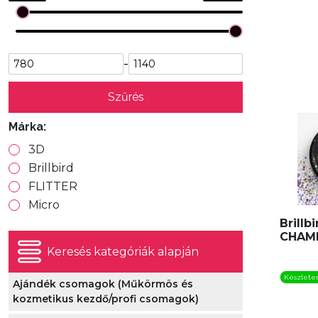
-
Szűrés
Márka:
3D
Brillbird
FLITTER
Micro
Brillb
CHAM
Keresés kategóriák alapján
Készlete
Ajándék csomagok (Műkörmös és
kozmetikus kezdő/profi csomagok)