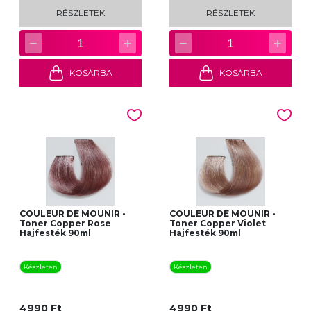
RÉSZLETEK
RÉSZLETEK
−
+
−
+
1
1
KOSÁRBA
KOSÁRBA
COULEUR DE MOUNIR -
COULEUR DE MOUNIR -
Toner Copper Rose
Toner Copper Violet
Hajfesték 90ml
Hajfesték 90ml
Készleten
Készleten
4990 Ft
4990 Ft