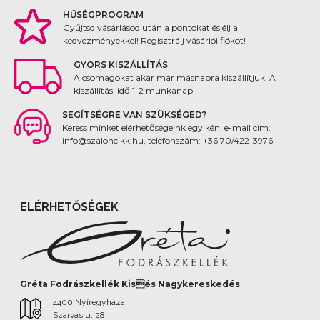
HŰSÉGPROGRAM
Gyűjtsd vásárlásod után a pontokat és élj a
kedvezményekkel! Regisztrálj vásárlói fiókot!
GYORS KISZÁLLÍTÁS
A csomagokat akár már másnapra kiszállítjuk. A
kiszállítási idő 1-2 munkanap!
SEGÍTSÉGRE VAN SZÜKSÉGED?
Keress minket elérhetőségeink egyikén, e-mail cím:
info@szaloncikk.hu, telefonszám: +36 70/422-3976
ELÉRHETŐSÉGEK
Gréta Fodrászkellék Kisés Nagykereskedés
4400 Nyíregyháza,
Szarvas u. 28.