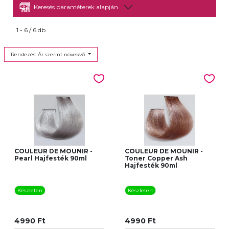
Keresés paraméterek alapján
1 - 6 / 6 db
Rendezés: Ár szerint növekvő
COULEUR DE MOUNIR -
COULEUR DE MOUNIR -
Pearl Hajfesték 90ml
Toner Copper Ash
Hajfesték 90ml
Készleten
Készleten
4990 Ft
4990 Ft