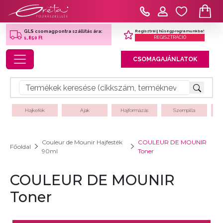
Regisztrálj hűségprogramunkba!
GLS csomagpontra szállítás ára:
REGISZTRÁCIÓ
1,850 Ft
Toggle navigation
CSOMAGAJÁNLATOK
Hajkefék
Ajak
Hajformázás
Szempilla
Couleur de Mounir Hajfesték
COULEUR DE MOUNIR
Főoldal
90ml
Toner
COULEUR DE MOUNIR
Toner