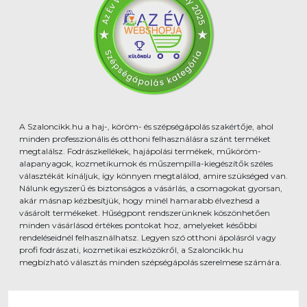
A Szaloncikk.hu a haj-, köröm- és szépségápolás szakértője, ahol
minden professzionális és otthoni felhasználásra szánt terméket
megtalálsz. Fodrászkellékek, hajápolási termékek, műköröm-
alapanyagok, kozmetikumok és műszempilla-kiegészítők széles
választékát kínáljuk, így könnyen megtalálod, amire szükséged van.
Nálunk egyszerű és biztonságos a vásárlás, a csomagokat gyorsan,
akár másnap kézbesítjük, hogy minél hamarabb élvezhesd a
vásárolt termékeket. Hűségpont rendszerünknek köszönhetően
minden vásárlásod értékes pontokat hoz, amelyeket későbbi
rendeléseidnél felhasználhatsz. Legyen szó otthoni ápolásról vagy
profi fodrászati, kozmetikai eszközökről, a Szaloncikk.hu
megbízható választás minden szépségápolás szerelmese számára.