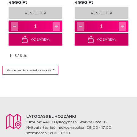
4990 Ft
4990 Ft
RÉSZLETEK
RÉSZLETEK
−
+
−
+
1
1
KOSÁRBA
KOSÁRBA
1 - 6 / 6 db
Rendezés: Ár szerint növekvő
LÁTOGASS EL HOZZÁNK!
Címünk: 4400 Nyíregyháza, Szarvas utca 28.
Nyitvatartási idő: hétköznapokon 08:00 - 17:00,
szombaton: 8:00 - 12:30