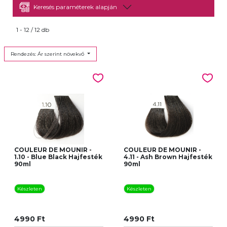
Keresés paraméterek alapján
1 - 12 / 12 db
Rendezés: Ár szerint növekvő
COULEUR DE MOUNIR -
COULEUR DE MOUNIR -
1.10 - Blue Black Hajfesték
4.11 - Ash Brown Hajfesték
90ml
90ml
Készleten
Készleten
4990 Ft
4990 Ft