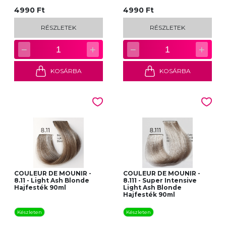
4990 Ft
4990 Ft
RÉSZLETEK
RÉSZLETEK
−
+
−
+
1
1
KOSÁRBA
KOSÁRBA
COULEUR DE MOUNIR -
COULEUR DE MOUNIR -
8.11 - Light Ash Blonde
8.111 - Super Intensive
Hajfesték 90ml
Light Ash Blonde
Hajfesték 90ml
Készleten
Készleten