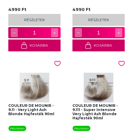
4990 Ft
4990 Ft
RÉSZLETEK
RÉSZLETEK
−
+
−
+
1
1
KOSÁRBA
KOSÁRBA
COULEUR DE MOUNIR -
COULEUR DE MOUNIR -
9.11 - Very Light Ash
9.111 - Super Intensive
Blonde Hajfesték 90ml
Very Light Ash Blonde
Hajfesték 90ml
Készleten
Készleten