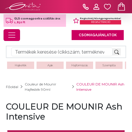
Regisztrálj hűségprogramunkba!
GLS csomagpontra szállítás ára:
REGISZTRÁCIÓ
1,850 Ft
Toggle navigation
CSOMAGAJÁNLATOK
Hajkefék
Ajak
Hajformázás
Szempilla
Couleur de Mounir
COULEUR DE MOUNIR Ash
Főoldal
Hajfesték 90ml
Intensive
COULEUR DE MOUNIR Ash
Intensive