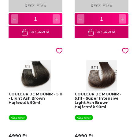
RÉSZLETEK
RÉSZLETEK
−
+
−
+
1
1
KOSÁRBA
KOSÁRBA
COULEUR DE MOUNIR - 5.11
COULEUR DE MOUNIR -
- Light Ash Brown
5.111 - Super Intensive
Hajfesték 90ml
Light Ash Brown
Hajfesték 90ml
Készleten
Készleten
4990 Ft
4990 Ft