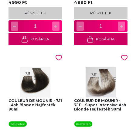
4990 Ft
4990 Ft
RÉSZLETEK
RÉSZLETEK
−
+
−
+
1
1
KOSÁRBA
KOSÁRBA
COULEUR DE MOUNIR - 7.11
COULEUR DE MOUNIR -
- Ash Blonde Hajfesték
7.111 - Super Intensive Ash
90ml
Blonde Hajfesték 90ml
Készleten
Készleten