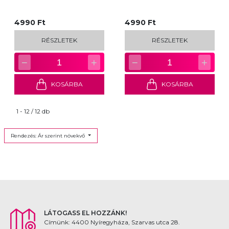
4990 Ft
4990 Ft
RÉSZLETEK
RÉSZLETEK
−
+
−
+
1
1
KOSÁRBA
KOSÁRBA
1 - 12 / 12 db
Rendezés: Ár szerint növekvő
LÁTOGASS EL HOZZÁNK!
Címünk: 4400 Nyíregyháza, Szarvas utca 28.