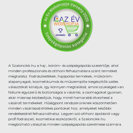
A Szaloncikk.hu a haj-, köröm- és szépségápolás szakértője, ahol
minden professzionális és otthoni felhasználásra szánt terméket
megtalálsz. Fodrászkellékek, hajápolási termékek, műköröm-
alapanyagok, kozmetikumok és műszempilla-kiegészítők széles
választékát kínáljuk, így könnyen megtalálod, amire szükséged van.
Nálunk egyszerű és biztonságos a vásárlás, a csomagokat gyorsan,
akár másnap kézbesítjük, hogy minél hamarabb élvezhesd a
vásárolt termékeket. Hűségpont rendszerünknek köszönhetően
minden vásárlásod értékes pontokat hoz, amelyeket későbbi
rendeléseidnél felhasználhatsz. Legyen szó otthoni ápolásról vagy
profi fodrászati, kozmetikai eszközökről, a Szaloncikk.hu
megbízható választás minden szépségápolás szerelmese számára.