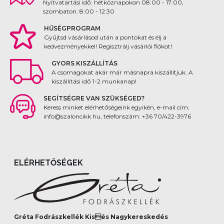
Nyitvatartási idő: hétköznapokon 08:00 - 17:00,
szombaton: 8:00 - 12:30
HŰSÉGPROGRAM
Gyűjtsd vásárlásod után a pontokat és élj a
kedvezményekkel! Regisztrálj vásárlói fiókot!
GYORS KISZÁLLÍTÁS
A csomagokat akár már másnapra kiszállítjuk. A
kiszállítási idő 1-2 munkanap!
SEGÍTSÉGRE VAN SZÜKSÉGED?
Keress minket elérhetőségeink egyikén, e-mail cím:
info@szaloncikk.hu, telefonszám: +36 70/422-3976
ELÉRHETŐSÉGEK
Gréta Fodrászkellék Kisés Nagykereskedés