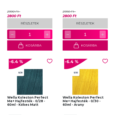
2990 Ft
2990 Ft
2800 Ft
2800 Ft
RÉSZLETEK
RÉSZLETEK
−
+
−
+
1
1
KOSÁRBA
KOSÁRBA
-6.4 %
-6.4 %
Wella Koleston Perfect
Wella Koleston Perfect
Me+ Hajfesték - 0/28 -
Me+ Hajfesték - 0/30 -
60ml - Kékes Matt
60ml - Arany