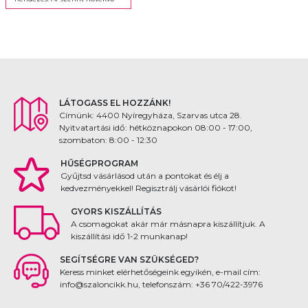
LÁTOGASS EL HOZZÁNK!
Címünk: 4400 Nyíregyháza, Szarvas utca 28.
Nyitvatartási idő: hétköznapokon 08:00 - 17:00,
szombaton: 8:00 - 12:30
HŰSÉGPROGRAM
Gyűjtsd vásárlásod után a pontokat és élj a
kedvezményekkel! Regisztrálj vásárlói fiókot!
GYORS KISZÁLLÍTÁS
A csomagokat akár már másnapra kiszállítjuk. A
kiszállítási idő 1-2 munkanap!
SEGÍTSÉGRE VAN SZÜKSÉGED?
Keress minket elérhetőségeink egyikén, e-mail cím:
info@szaloncikk.hu, telefonszám: +36 70/422-3976