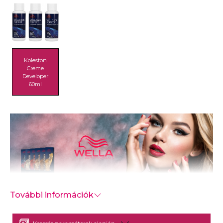
Koleston
Creme
Developer
60ml
További információk
1995-ben a Wella újra elindította a Koleston
sorozatot Koleston Perfect néven. Az új termék