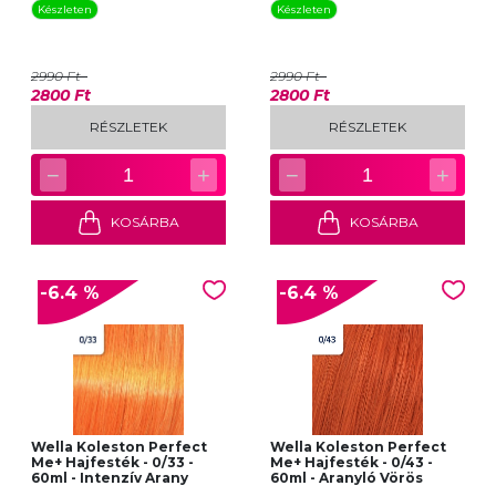
Készleten
Készleten
2990 Ft
2990 Ft
2800 Ft
2800 Ft
RÉSZLETEK
RÉSZLETEK
−
+
−
+
1
1
KOSÁRBA
KOSÁRBA
-6.4 %
-6.4 %
Wella Koleston Perfect
Wella Koleston Perfect
Me+ Hajfesték - 0/33 -
Me+ Hajfesték - 0/43 -
60ml - Intenzív Arany
60ml - Aranyló Vörös