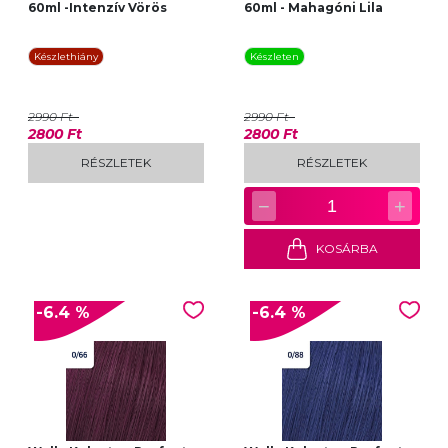
60ml -Intenzív Vörös
60ml - Mahagóni Lila
Készlethiány
Készleten
2990 Ft
2990 Ft
2800 Ft
2800 Ft
RÉSZLETEK
RÉSZLETEK
−
+
1
KOSÁRBA
-6.4 %
-6.4 %