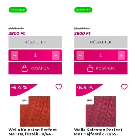
Készleten
Készleten
2990 Ft
2990 Ft
2800 Ft
2800 Ft
RÉSZLETEK
RÉSZLETEK
−
+
−
+
1
1
KOSÁRBA
KOSÁRBA
-6.4 %
-6.4 %
Wella Koleston Perfect
Wella Koleston Perfect
Me+ Hajfesték - 0/44 -
Me+ Hajfesték - 0/65 -