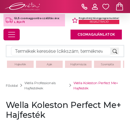
Regisztrálj hűségprogramunkba!
GLS csomagpontra szállítás ára:
REGISZTRÁCIÓ
1,850 Ft
Toggle navigation
CSOMAGAJÁNLATOK
Hajkefék
Ajak
Hajformázás
Szempilla
Wella Professionals
Wella Koleston Perfect Me+
Főoldal
Hajfestékek
Hajfesték
Wella Koleston Perfect Me+
Hajfesték