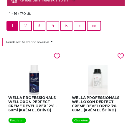
természetes összetevőket tartalmazott, beleértve
Keresés paraméterek alapján
a gyümölcsviaszt. 2002 -ben elindult a Wella
1 - 16 / 170 db
TrendVision, amely a Wella haute couture
hajgyűjteményeinek éves bemutatója . Az
1
2
3
4
5
»
»»
esemény ma International TrendVision Award
néven ismert, vagy ITVA: egy globális
Rendezés: Ár szerint növekvő
fodrászverseny.
Ismerje meg teljes kínálatát:
WELLA PROFESSIONALS
WELLA PROFESSIONALS
WELLOXON PERFECT
WELLOXON PERFECT
CREME DEVELOPER 12% -
CREME DEVELOPER 3%
60ml (KRÉM ELŐHÍVÓ)
60ML (KRÉM ELŐHÍVÓ)
Készleten
Készleten