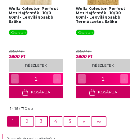
Wella Koleston Perfect
Wella Koleston Perfect
Me+ Hajfesték - 10/0 -
Me+ Hajfesték - 10/00 -
60ml - Legvilágosabb
60ml - Legvilágosabb
Szőke
Természetes Szőke
Készleten
Készleten
2990 Ft
2990 Ft
2800 Ft
2800 Ft
RÉSZLETEK
RÉSZLETEK
−
+
−
+
1
1
KOSÁRBA
KOSÁRBA
1 - 16 / 170 db
1
2
3
4
5
»
»»
Rendezés: Ár szerint növekvő