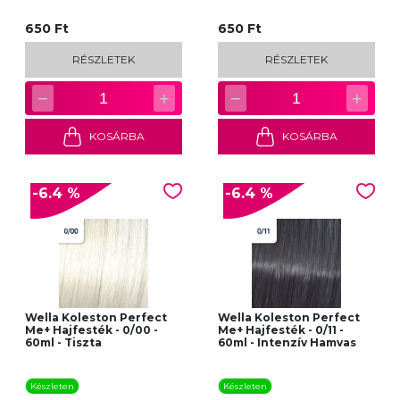
650 Ft
650 Ft
RÉSZLETEK
RÉSZLETEK
−
+
−
+
1
1
KOSÁRBA
KOSÁRBA
-6.4 %
-6.4 %
Wella Koleston Perfect
Wella Koleston Perfect
Me+ Hajfesték - 0/00 -
Me+ Hajfesték - 0/11 -
60ml - Tiszta
60ml - Intenzív Hamvas
Készleten
Készleten