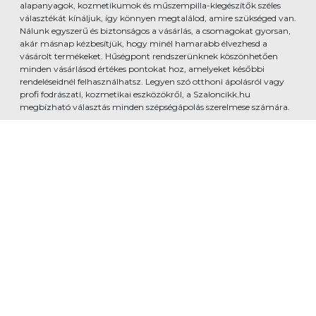
alapanyagok, kozmetikumok és műszempilla-kiegészítők széles
választékát kínáljuk, így könnyen megtalálod, amire szükséged van.
Nálunk egyszerű és biztonságos a vásárlás, a csomagokat gyorsan,
akár másnap kézbesítjük, hogy minél hamarabb élvezhesd a
vásárolt termékeket. Hűségpont rendszerünknek köszönhetően
minden vásárlásod értékes pontokat hoz, amelyeket későbbi
rendeléseidnél felhasználhatsz. Legyen szó otthoni ápolásról vagy
profi fodrászati, kozmetikai eszközökről, a Szaloncikk.hu
megbízható választás minden szépségápolás szerelmese számára.