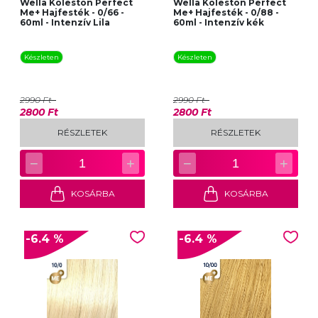
Wella Koleston Perfect
Wella Koleston Perfect
Me+ Hajfesték - 0/66 -
Me+ Hajfesték - 0/88 -
60ml - Intenzív Lila
60ml - Intenzív kék
Készleten
Készleten
2990 Ft
2990 Ft
2800 Ft
2800 Ft
RÉSZLETEK
RÉSZLETEK
−
+
−
+
1
1
KOSÁRBA
KOSÁRBA
-6.4 %
-6.4 %