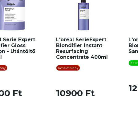
l Serie Expert
L'oreal SerieExpert
L'o
fier Gloss
Blondifier Instant
Blo
n - Utántöltő
Resurfacing
Sam
l
Concentrate 400ml
Kész
iány
Készlethiány
12
00 Ft
10900 Ft