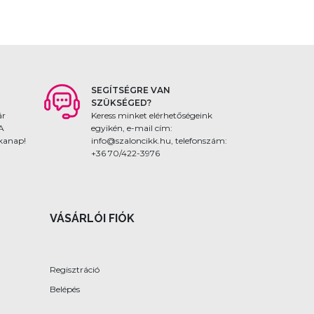
SEGÍTSÉGRE VAN
SZÜKSÉGED?
ár
Keress minket elérhetőségeink
 A
egyikén, e-mail cím:
nkanap!
info@szaloncikk.hu, telefonszám:
+36 70/422-3976
VÁSÁRLÓI FIÓK
Regisztráció
Belépés