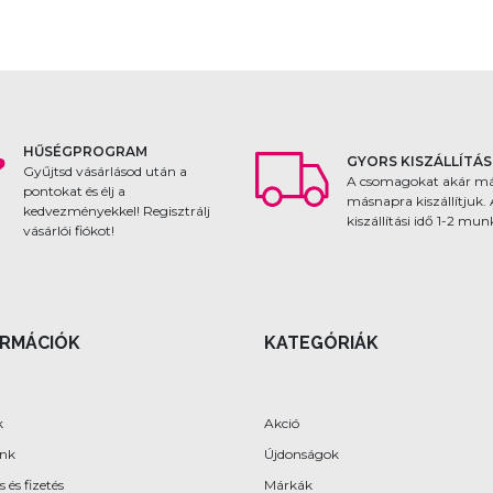
HŰSÉGPROGRAM
GYORS KISZÁLLÍTÁS
Gyűjtsd vásárlásod után a
A csomagokat akár m
pontokat és élj a
másnapra kiszállítjuk.
kedvezményekkel! Regisztrálj
kiszállítási idő 1-2 mu
vásárlói fiókot!
ORMÁCIÓK
KATEGÓRIÁK
k
Akció
ünk
Újdonságok
s és fizetés
Márkák