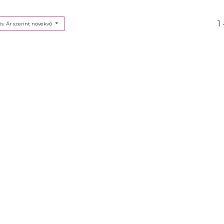
1 
s: Ár szerint növekvő