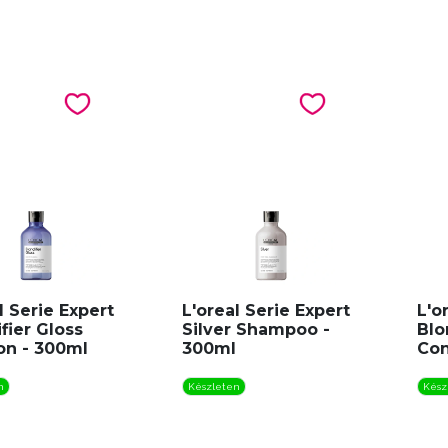
l Serie Expert
L'oreal Serie Expert
L'o
fier Gloss
Silver Shampoo -
Blo
n - 300ml
300ml
Con
n
Készleten
Kész