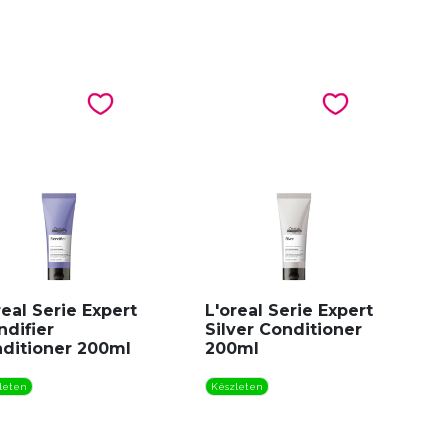
real Serie Expert
L'oreal Serie Expert
ndifier
Silver Conditioner
ditioner 200ml
200ml
leten
Készleten