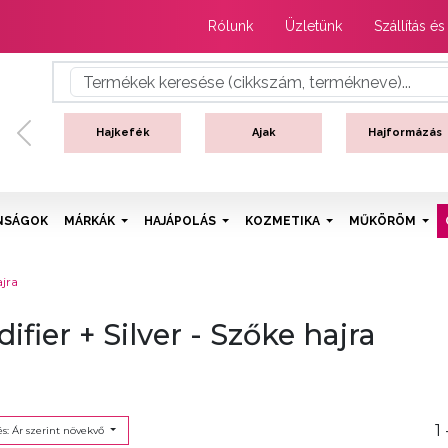
Rólunk
Üzletünk
Szállítás és
Hajkefék
Ajak
Hajformázás
Previous
NSÁGOK
MÁRKÁK
HAJÁPOLÁS
KOZMETIKA
MŰKÖRÖM
ajra
ifier + Silver - Szőke hajra
1 
s: Ár szerint növekvő