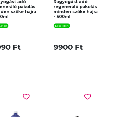
yogást adó
Ragyogást adó
eneráló pakolás
regeneráló pakolás
den szőke hajra
minden szőke hajra
50ml
- 500ml
leten
Készleten
990 Ft
9900 Ft