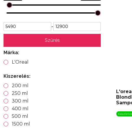
-
Szűrés
Márka:
L'Oreal
Kiszerelés:
200 ml
L'orea
250 ml
Blondi
300 ml
Sampo
400 ml
Készlete
500 ml
1500 ml