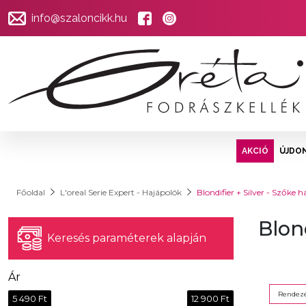
info@szaloncikk.hu
AKCIÓ
ÚJDO
Főoldal
L'oreal Serie Expert - Hajápolók
Blondifier + Silver - Szőke h
Blond
Keresés paraméterek alapján
Ár
Rendezé
5 490 Ft
12 900 Ft