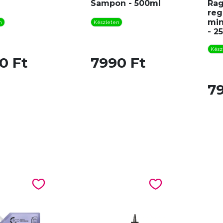
Sampon - 500ml
Rag
reg
min
n
Készleten
- 2
Kész
0 Ft
7990 Ft
7