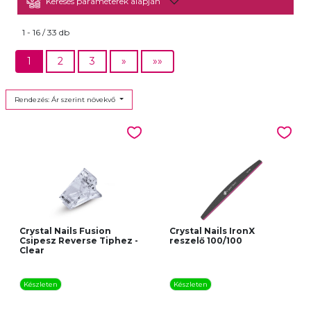
Keresés paraméterek alapján
1 - 16 / 33 db
1
2
3
»
»»
Rendezés: Ár szerint növekvő
Crystal Nails Fusion
Crystal Nails IronX
Csipesz Reverse Tiphez -
reszelő 100/100
Clear
Készleten
Készleten