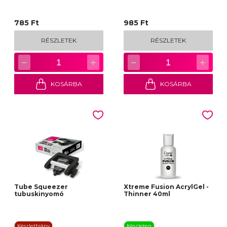
785 Ft
985 Ft
RÉSZLETEK
RÉSZLETEK
−
+
−
+
1
1
KOSÁRBA
KOSÁRBA
Tube Squeezer
Xtreme Fusion AcrylGel -
tubuskinyomó
Thinner 40ml
Készlethiány
Készleten