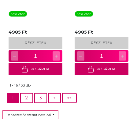
Készleten
Készleten
4985 Ft
4985 Ft
RÉSZLETEK
RÉSZLETEK
−
+
−
+
1
1
KOSÁRBA
KOSÁRBA
1 - 16 / 33 db
1
2
3
»
»»
Rendezés: Ár szerint növekvő