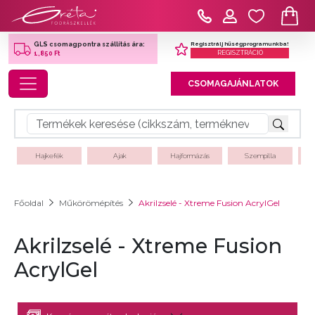
Regisztrálj hűségprogramunkba!
GLS csomagpontra szállítás ára:
REGISZTRÁCIÓ
1,850 Ft
Toggle navigation
CSOMAGAJÁNLATOK
Hajkefék
Ajak
Hajformázás
Szempilla
Főoldal
Műkörömépítés
Akrilzselé - Xtreme Fusion AcrylGel
Akrilzselé - Xtreme Fusion
AcrylGel