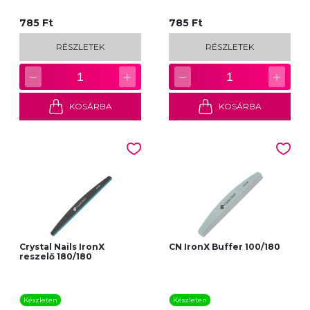
785 Ft
785 Ft
RÉSZLETEK
RÉSZLETEK
−
+
−
+
1
1
KOSÁRBA
KOSÁRBA
Crystal Nails IronX
CN IronX Buffer 100/180
reszelő 180/180
Készleten
Készleten