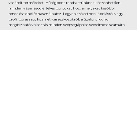
vásárolt termékeket. Hűségpont rendszerünknek köszönhetően
minden vásárlásod értékes pontokat hoz, amelyeket későbbi
rendeléseidnél felhasználhatsz. Legyen szó otthoni ápolásról vagy
profi fodrászati, kozmetikai eszközökről, a Szaloncikk.hu
megbízható választás minden szépségápolás szerelmese számára.
www.szaloncikk.hu - Developed by