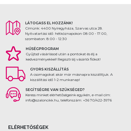
LÁTOGASS EL HOZZÁNK!
Címünk: 4400 Nyíregyháza, Szarvas utca 28.
Nyitvatartási idő: hétköznapokon 08:00 - 17:00,
szombaton: 8:00 - 12:30
HŰSÉGPROGRAM
Gyűjtsd vásárlásod után a pontokat és élj a
kedvezményekkel! Regisztrálj vásárlói fiókot!
GYORS KISZÁLLÍTÁS
A csomagokat akár már másnapra kiszállítjuk. A
kiszállítási idő 1-2 munkanap!
SEGÍTSÉGRE VAN SZÜKSÉGED?
Keress minket elérhetőségeink egyikén, e-mail cím:
info@szaloncikk.hu, telefonszám: +36 70/422-3976
ELÉRHETŐSÉGEK