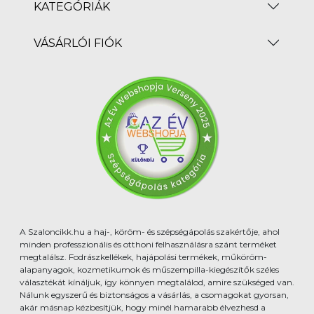
KATEGÓRIÁK
VÁSÁRLÓI FIÓK
A Szaloncikk.hu a haj-, köröm- és szépségápolás szakértője, ahol
minden professzionális és otthoni felhasználásra szánt terméket
megtalálsz. Fodrászkellékek, hajápolási termékek, műköröm-
alapanyagok, kozmetikumok és műszempilla-kiegészítők széles
választékát kínáljuk, így könnyen megtalálod, amire szükséged van.
Nálunk egyszerű és biztonságos a vásárlás, a csomagokat gyorsan,
akár másnap kézbesítjük, hogy minél hamarabb élvezhesd a