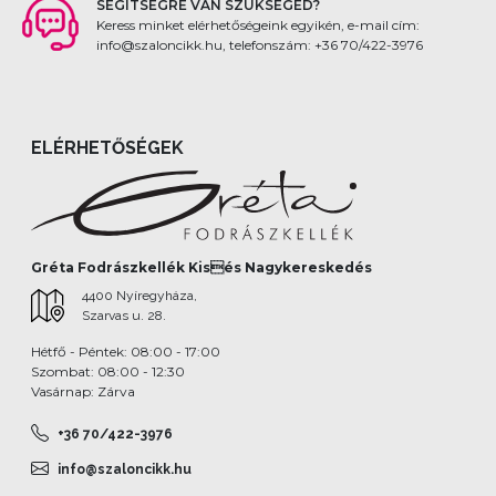
SEGÍTSÉGRE VAN SZÜKSÉGED?
Keress minket elérhetőségeink egyikén, e-mail cím:
info@szaloncikk.hu, telefonszám: +36 70/422-3976
ELÉRHETŐSÉGEK
Gréta Fodrászkellék Kisés Nagykereskedés
4400 Nyíregyháza,
Szarvas u. 28.
Hétfő - Péntek: 08:00 - 17:00
Szombat: 08:00 - 12:30
Vasárnap: Zárva
+36 70/422-3976
info@szaloncikk.hu