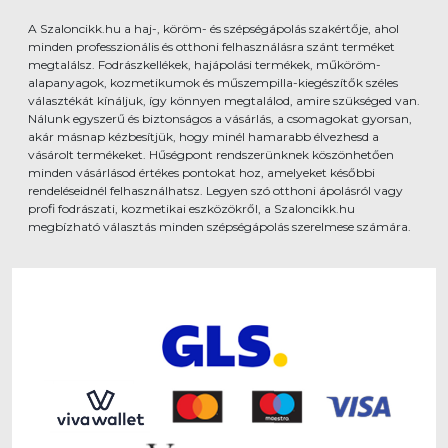
A Szaloncikk.hu a haj-, köröm- és szépségápolás szakértője, ahol
minden professzionális és otthoni felhasználásra szánt terméket
megtalálsz. Fodrászkellékek, hajápolási termékek, műköröm-
alapanyagok, kozmetikumok és műszempilla-kiegészítők széles
választékát kínáljuk, így könnyen megtalálod, amire szükséged van.
Nálunk egyszerű és biztonságos a vásárlás, a csomagokat gyorsan,
akár másnap kézbesítjük, hogy minél hamarabb élvezhesd a
vásárolt termékeket. Hűségpont rendszerünknek köszönhetően
minden vásárlásod értékes pontokat hoz, amelyeket későbbi
rendeléseidnél felhasználhatsz. Legyen szó otthoni ápolásról vagy
profi fodrászati, kozmetikai eszközökről, a Szaloncikk.hu
megbízható választás minden szépségápolás szerelmese számára.