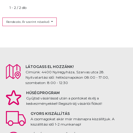
1 - 2 / 2 db
Rendezés: Ár szerint növekvő
LÁTOGASS EL HOZZÁNK!
Címünk: 4400 Nyíregyháza, Szarvas utca 28.
Nyitvatartási idő: hétköznapokon 08:00 - 17:00,
szombaton: 8:00 - 12:30
HŰSÉGPROGRAM
Gyűjtsd vásárlásod után a pontokat és élj a
kedvezményekkel! Regisztrálj vásárlói fiókot!
GYORS KISZÁLLÍTÁS
A csomagokat akár már másnapra kiszállítjuk. A
kiszállítási idő 1-2 munkanap!