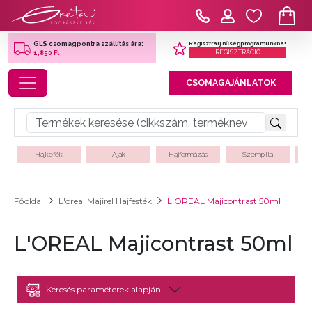
Regisztrálj hűségprogramunkba!
GLS csomagpontra szállítás ára:
REGISZTRÁCIÓ
1,850 Ft
Toggle navigation
CSOMAGAJÁNLATOK
Hajkefék
Ajak
Hajformázás
Szempilla
Főoldal
L'oreal Majirel Hajfesték
L'OREAL Majicontrast 50ml
L'OREAL Majicontrast 50ml
Keresés paraméterek alapján