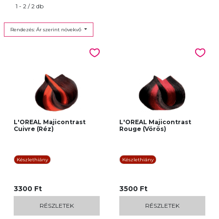
1 - 2 / 2 db
Rendezés: Ár szerint növekvő
L'OREAL Majicontrast
L'OREAL Majicontrast
Cuivre (Réz)
Rouge (Vörös)
Készlethiány
Készlethiány
3300 Ft
3500 Ft
RÉSZLETEK
RÉSZLETEK