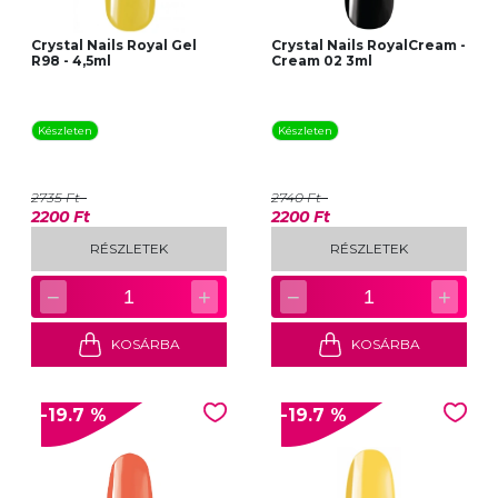
Crystal Nails Royal Gel
Crystal Nails RoyalCream -
R98 - 4,5ml
Cream 02 3ml
Készleten
Készleten
2735 Ft
2740 Ft
2200 Ft
2200 Ft
RÉSZLETEK
RÉSZLETEK
−
+
−
+
1
1
KOSÁRBA
KOSÁRBA
-19.7 %
-19.7 %