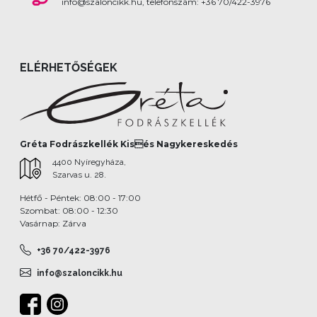
info@szaloncikk.hu, telefonszám: +36 70/422-3976
ELÉRHETŐSÉGEK
Gréta Fodrászkellék Kisés Nagykereskedés
4400 Nyíregyháza,
Szarvas u. 28.
Hétfő - Péntek: 08:00 - 17:00
Szombat: 08:00 - 12:30
Vasárnap: Zárva
+36 70/422-3976
info@szaloncikk.hu