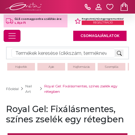
Regisztrálj hűségprogramunkba!
GLS csomagpontra szállítás ára:
REGISZTRÁCIÓ
1,850 Ft
Toggle navigation
CSOMAGAJÁNLATOK
Hajkefék
Ajak
Hajformázás
Szempilla
Nail
Royal Gel: Fixálásmentes, színes zselék egy
Főoldal
Art
rétegben
Royal Gel: Fixálásmentes,
színes zselék egy rétegben