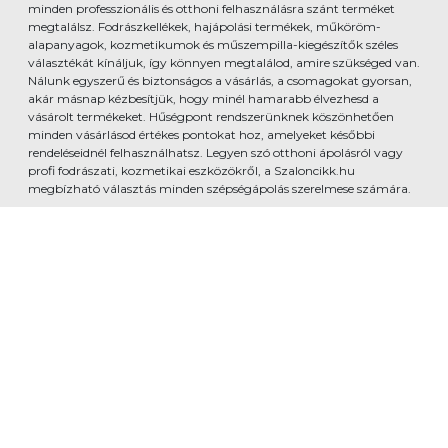
minden professzionális és otthoni felhasználásra szánt terméket
megtalálsz. Fodrászkellékek, hajápolási termékek, műköröm-
alapanyagok, kozmetikumok és műszempilla-kiegészítők széles
választékát kínáljuk, így könnyen megtalálod, amire szükséged van.
Nálunk egyszerű és biztonságos a vásárlás, a csomagokat gyorsan,
akár másnap kézbesítjük, hogy minél hamarabb élvezhesd a
vásárolt termékeket. Hűségpont rendszerünknek köszönhetően
minden vásárlásod értékes pontokat hoz, amelyeket későbbi
rendeléseidnél felhasználhatsz. Legyen szó otthoni ápolásról vagy
profi fodrászati, kozmetikai eszközökről, a Szaloncikk.hu
megbízható választás minden szépségápolás szerelmese számára.