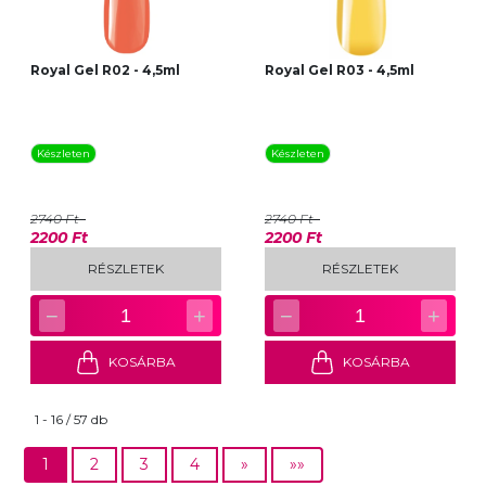
Royal Gel R02 - 4,5ml
Royal Gel R03 - 4,5ml
Készleten
Készleten
2740 Ft
2740 Ft
2200 Ft
2200 Ft
RÉSZLETEK
RÉSZLETEK
−
+
−
+
1
1
KOSÁRBA
KOSÁRBA
1 - 16 / 57 db
1
2
3
4
»
»»