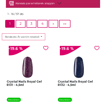
Keresés paraméterek alapján
1 - 16 / 57 db
1
2
3
4
»
»»
Rendezés: Ár szerint növekvő
-19.6 %
-19.6 %
Crystal Nails Royal Gel
Crystal Nails Royal Gel
R131 - 4,5ml
R132 - 4,5ml
Készleten
Készleten