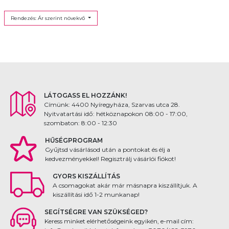
Rendezés: Ár szerint növekvő
LÁTOGASS EL HOZZÁNK!
Címünk: 4400 Nyíregyháza, Szarvas utca 28.
Nyitvatartási idő: hétköznapokon 08:00 - 17:00,
szombaton: 8:00 - 12:30
HŰSÉGPROGRAM
Gyűjtsd vásárlásod után a pontokat és élj a
kedvezményekkel! Regisztrálj vásárlói fiókot!
GYORS KISZÁLLÍTÁS
A csomagokat akár már másnapra kiszállítjuk. A
kiszállítási idő 1-2 munkanap!
SEGÍTSÉGRE VAN SZÜKSÉGED?
Keress minket elérhetőségeink egyikén, e-mail cím: