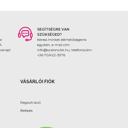
SEGÍTSÉGRE VAN
SZÜKSÉGED?
ár
Keress minket elérhetőségeink
 A
egyikén, e-mail cím:
nkanap!
info@szaloncikk.hu, telefonszám:
+36 70/422-3976
VÁSÁRLÓI FIÓK
Regisztráció
Belépés