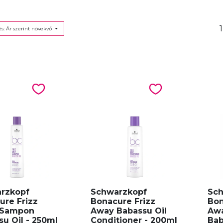
1
s: Ár szerint növekvő
rzkopf
Schwarzkopf
Sch
ure Frizz
Bonacure Frizz
Bon
 Sampon
Away Babassu Oil
Awa
u Oil - 250ml
Conditioner - 200ml
Bab