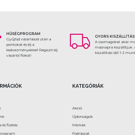
HŰSÉGPROGRAM
GYORS KISZÁLLÍTÁS
Gyűjtsd vásárlásod után a
A csomagokat akár m
pontokat és élj a
másnapra kiszállítjuk.
kedvezményekkel! Regisztrálj
kiszállítási idő 1-2 mu
vásárlói fiókot!
ORMÁCIÓK
KATEGÓRIÁK
k
Akció
ünk
Újdonságok
s és fizetés
Márkák
program
Fodrászat