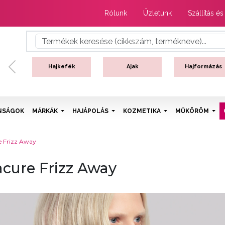
Rólunk
Üzletünk
Szállítás és
Hajkefék
Ajak
Hajformázás
Previous
NSÁGOK
MÁRKÁK
HAJÁPOLÁS
KOZMETIKA
MŰKÖRÖM
 Frizz Away
cure Frizz Away