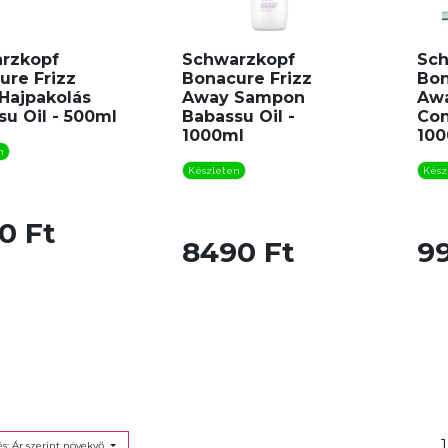
rzkopf
Schwarzkopf
Sch
ure Frizz
Bonacure Frizz
Bon
Hajpakolás
Away Sampon
Awa
u Oil - 500ml
Babassu Oil -
Con
1000ml
100
n
Készleten
Kész
0 Ft
8490 Ft
9
1
s: Ár szerint növekvő