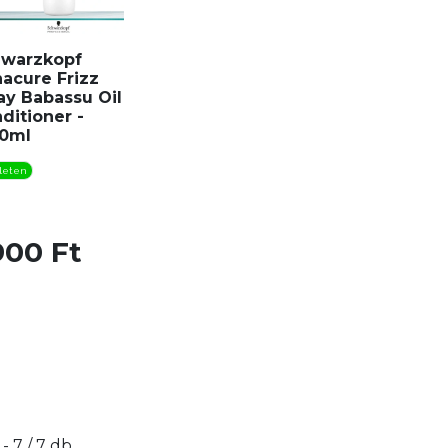
warzkopf
acure Frizz
y Babassu Oil
ditioner -
0ml
leten
900 Ft
 - 7 / 7 db