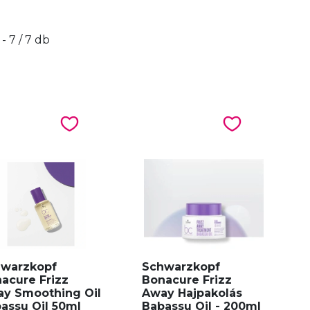
 - 7 / 7 db
warzkopf
Schwarzkopf
acure Frizz
Bonacure Frizz
y Smoothing Oil
Away Hajpakolás
assu Oil 50ml
Babassu Oil - 200ml