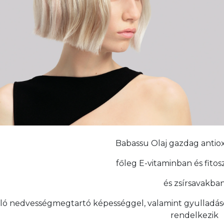
Babassu Olaj gazdag anti
főleg E-vitaminban és fito
és zsírsavakba
áló nedvességmegtartó képességgel, valamint gyulladásc
rendelkezik