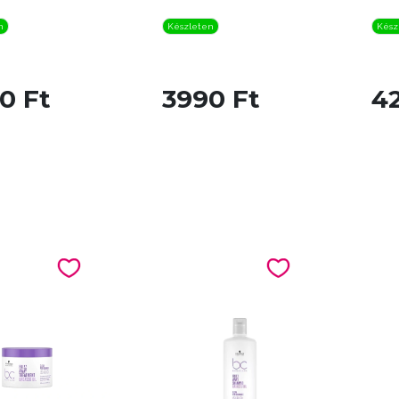
n
Készleten
Kész
0 Ft
3990 Ft
4