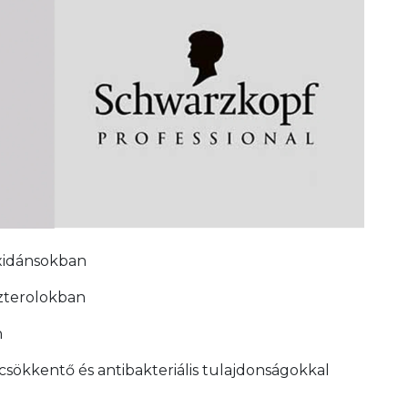
oxidánsokban
szterolokban
n
sökkentő és antibakteriális tulajdonságokkal