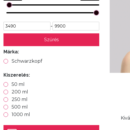
-
Szűrés
Márka:
Schwarzkopf
Kiszerelés:
50 ml
200 ml
250 ml
500 ml
1000 ml
Kiv