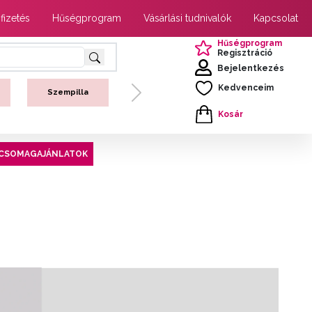
 fizetés
Hűségprogram
Vásárlási tudnivalók
Kapcsolat
Hűségprogram
Regisztráció
Bejelentkezés
Kedvenceim
Szempilla
Next
Kosár
CSOMAGAJÁNLATOK