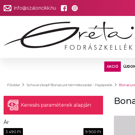
info@szaloncikk.hu
AKCIÓ
ÚJDO
Főoldal
Schwarzkopf Bonacure termékcsalád - Hajápolók
Bonacure
Bona
Keresés paraméterek alapján
Ár
3 490 Ft
9 900 Ft