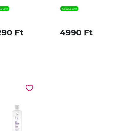
leten
Készleten
290 Ft
4990 Ft