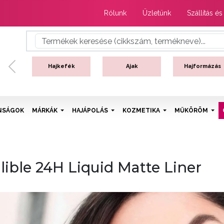
Rólunk
Üzletünk
Szállítás és
Hajkefék
Ajak
Hajformázás
Previous
NSÁGOK
MÁRKÁK
HAJÁPOLÁS
KOZMETIKA
MŰKÖRÖM
llible 24H Liquid Matte Liner