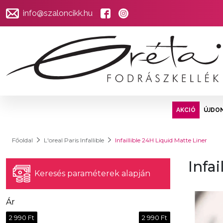
info@szaloncikk.hu
AKCIÓ
ÚJDO
Főoldal
L'oreal Paris Infallible
Infaillible 24H Liquid Matte Liner
Infai
Keresés paraméterek alapján
Ár
2 990 Ft
2 990 Ft