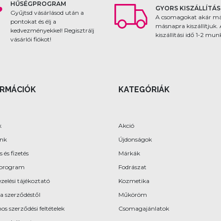
HŰSÉGPROGRAM
GYORS KISZÁLLÍTÁS
Gyűjtsd vásárlásod után a
A csomagokat akár m
pontokat és élj a
másnapra kiszállítjuk.
kedvezményekkel! Regisztrálj
kiszállítási idő 1-2 mu
vásárlói fiókot!
ORMÁCIÓK
KATEGÓRIÁK
k
Akció
ünk
Újdonságok
s és fizetés
Márkák
program
Fodrászat
zelési tájékoztató
Kozmetika
 a szerződéstől
Műköröm
os szerződési feltételek
Csomagajánlatok