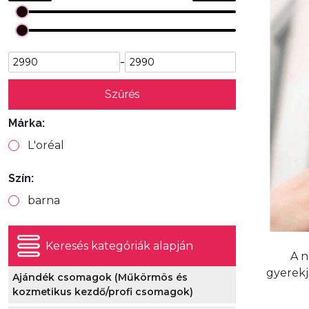
-
Szűrés
Márka:
L'oréal
Szín:
barna
Keresés kategóriák alapján
A n
gyerekj
Ajándék csomagok (Műkörmös és
kozmetikus kezdő/profi csomagok)