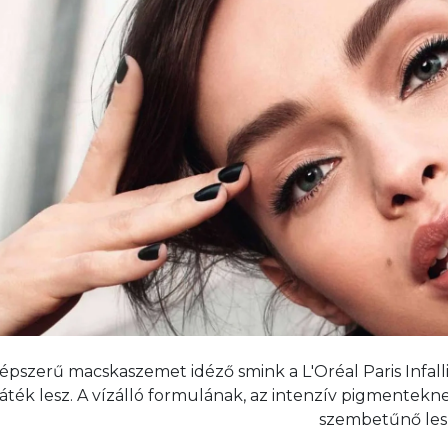
épszerű macskaszemet idéző smink a L'Oréal Paris Infall
áték lesz. A vízálló formulának, az intenzív pigmentekn
szembetűnő les