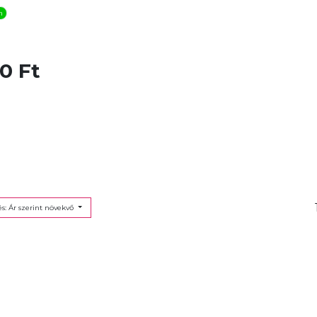
n
0 Ft
s: Ár szerint növekvő