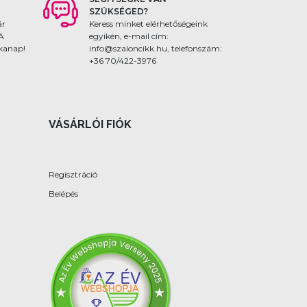
SZÜKSÉGED?
ár
Keress minket elérhetőségeink
 A
egyikén, e-mail cím:
nkanap!
info@szaloncikk.hu, telefonszám:
+36 70/422-3976
VÁSÁRLÓI FIÓK
Regisztráció
Belépés