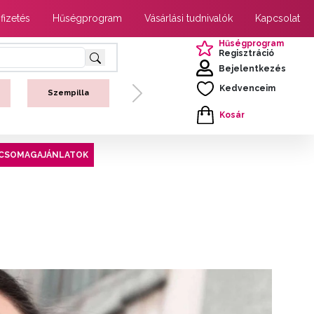
 fizetés
Hűségprogram
Vásárlási tudnivalók
Kapcsolat
Hűségprogram
Regisztráció
Bejelentkezés
Kedvenceim
Szempilla
Next
Kosár
CSOMAGAJÁNLATOK