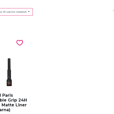
s: Ár szerint növekvő
l Paris
lible Grip 24H
 Matte Liner
arna)