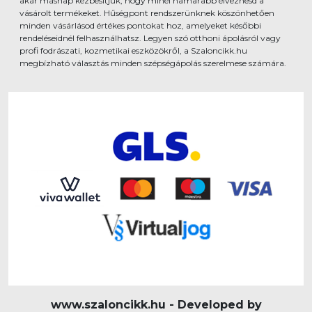
akár másnap kézbesítjük, hogy minél hamarabb élvezhesd a
vásárolt termékeket. Hűségpont rendszerünknek köszönhetően
minden vásárlásod értékes pontokat hoz, amelyeket későbbi
rendeléseidnél felhasználhatsz. Legyen szó otthoni ápolásról vagy
profi fodrászati, kozmetikai eszközökről, a Szaloncikk.hu
megbízható választás minden szépségápolás szerelmese számára.
www.szaloncikk.hu - Developed by