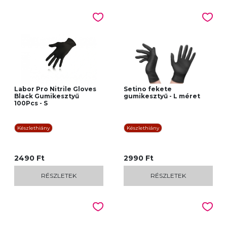
Labor Pro Nitrile Gloves
Setino fekete
Black Gumikesztyű
gumikesztyű - L méret
100Pcs - S
Készlethiány
Készlethiány
2490 Ft
2990 Ft
RÉSZLETEK
RÉSZLETEK