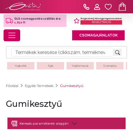
Regisztrálj hűségprogramunkba!
GLS csomagpontra szállítás ára:
REGISZTRÁCIÓ
1,850 Ft
Toggle navigation
CSOMAGAJÁNLATOK
Hajkefék
Ajak
Hajformázás
Szempilla
Főoldal
Egyéb Termékek
Gumikesztyű
Gumikesztyű
Keresés paraméterek alapján