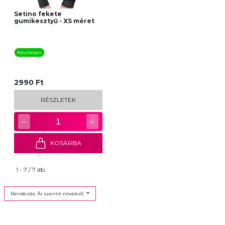
Setino fekete
gumikesztyű - XS méret
Készleten
2990 Ft
RÉSZLETEK
−
+
1
KOSÁRBA
1 - 7 / 7 db
Rendezés: Ár szerint növekvő