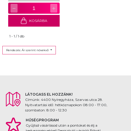
−
+
1
KOSÁRBA
1 - 1 / 1 db
Rendezés: Ár szerint növekvő
LÁTOGASS EL HOZZÁNK!
Címünk: 4400 Nyíregyháza, Szarvas utca 28.
Nyitvatartási idő: hétköznapokon 08:00 - 17:00,
szombaton: 8:00 - 12:30
HŰSÉGPROGRAM
Gyűjtsd vásárlásod után a pontokat és élj a
kedvezményekkel! Regisztrálj vásárlói fiókot!