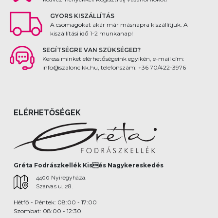
GYORS KISZÁLLÍTÁS
A csomagokat akár már másnapra kiszállítjuk. A
kiszállítási idő 1-2 munkanap!
SEGÍTSÉGRE VAN SZÜKSÉGED?
Keress minket elérhetőségeink egyikén, e-mail cím:
info@szaloncikk.hu, telefonszám: +36 70/422-3976
ELÉRHETŐSÉGEK
Gréta Fodrászkellék Kisés Nagykereskedés
4400 Nyíregyháza,
Szarvas u. 28.
Hétfő - Péntek: 08:00 - 17:00
Szombat: 08:00 - 12:30