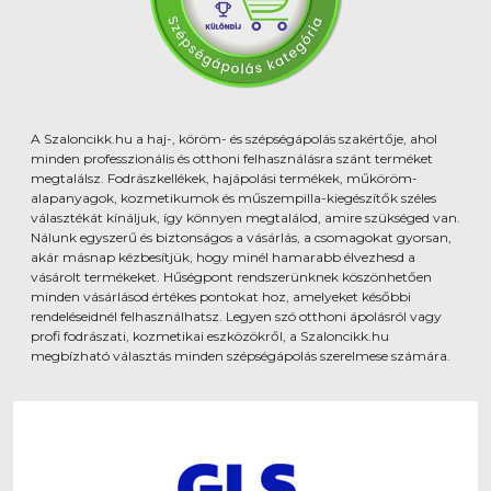
A Szaloncikk.hu a haj-, köröm- és szépségápolás szakértője, ahol
minden professzionális és otthoni felhasználásra szánt terméket
megtalálsz. Fodrászkellékek, hajápolási termékek, műköröm-
alapanyagok, kozmetikumok és műszempilla-kiegészítők széles
választékát kínáljuk, így könnyen megtalálod, amire szükséged van.
Nálunk egyszerű és biztonságos a vásárlás, a csomagokat gyorsan,
akár másnap kézbesítjük, hogy minél hamarabb élvezhesd a
vásárolt termékeket. Hűségpont rendszerünknek köszönhetően
minden vásárlásod értékes pontokat hoz, amelyeket későbbi
rendeléseidnél felhasználhatsz. Legyen szó otthoni ápolásról vagy
profi fodrászati, kozmetikai eszközökről, a Szaloncikk.hu
megbízható választás minden szépségápolás szerelmese számára.