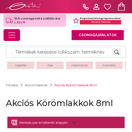
Regisztrálj hűségprogramunkba!
GLS csomagpontra szállítás ára:
REGISZTRÁCIÓ
1,850 Ft
Toggle navigation
CSOMAGAJÁNLATOK
Hajkefék
Ajak
Hajformázás
Szempilla
Főoldal
Körömlakkok
Akciós Körömlakkok 8ml
Akciós Körömlakkok 8ml
Keresés paraméterek alapján