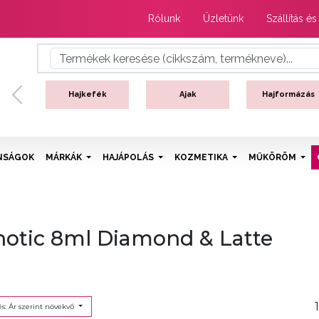
Rólunk
Üzletünk
Szállítás és
Hajkefék
Ajak
Hajformázás
Previous
NSÁGOK
MÁRKÁK
HAJÁPOLÁS
KOZMETIKA
MŰKÖRÖM
otic 8ml Diamond & Latte
s: Ár szerint növekvő