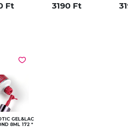
0 Ft
3190 Ft
31
OTIC GEL&LAC
ND 8ML 172 *