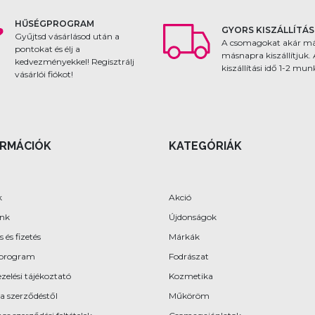
HŰSÉGPROGRAM
GYORS KISZÁLLÍTÁS
Gyűjtsd vásárlásod után a
A csomagokat akár m
pontokat és élj a
másnapra kiszállítjuk.
kedvezményekkel! Regisztrálj
kiszállítási idő 1-2 mu
vásárlói fiókot!
ORMÁCIÓK
KATEGÓRIÁK
k
Akció
ünk
Újdonságok
s és fizetés
Márkák
program
Fodrászat
zelési tájékoztató
Kozmetika
 a szerződéstől
Műköröm