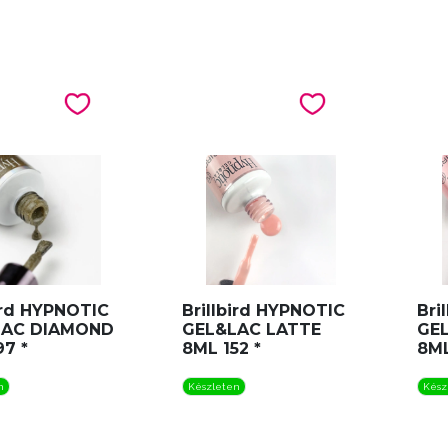
bird HYPNOTIC
Brillbird HYPNOTIC
Bri
LAC DIAMOND
GEL&LAC LATTE
GE
97 *
8ML 152 *
8ML
n
Készleten
Kész