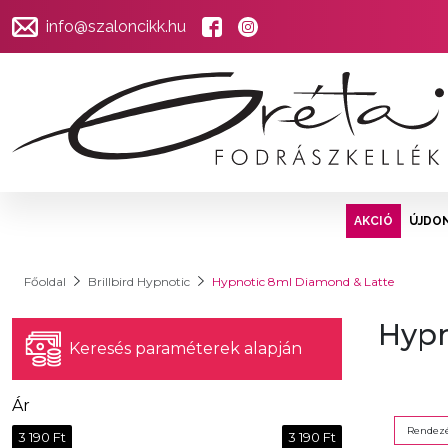
info@szaloncikk.hu
AKCIÓ
ÚJDO
Főoldal
Brillbird Hypnotic
Hypnotic 8ml Diamond & Latte
Hypn
Keresés paraméterek alapján
Ár
Rendezé
3 190 Ft
3 190 Ft