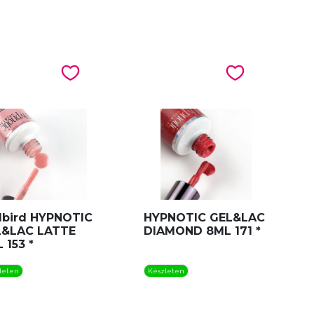
llbird HYPNOTIC
HYPNOTIC GEL&LAC
L&LAC LATTE
DIAMOND 8ML 171 *
 153 *
leten
Készleten