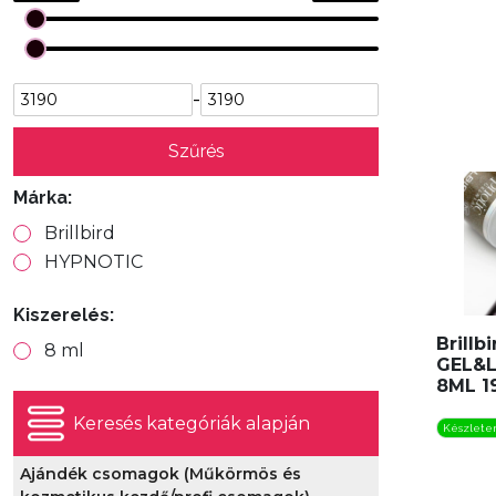
-
Szűrés
Márka:
Brillbird
HYPNOTIC
Kiszerelés:
Brill
8 ml
GEL&
8ML 1
Keresés kategóriák alapján
Készlete
Ajándék csomagok (Műkörmös és