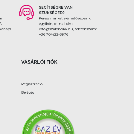
SEGÍTSÉGRE VAN
SZÜKSÉGED?
ár
Keress minket elérhetőségeink
 A
egyikén, e-mail cím:
nkanap!
info@szaloncikk.hu, telefonszám:
+36 70/422-3976
VÁSÁRLÓI FIÓK
Regisztráció
Belépés