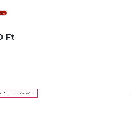
iány
0 Ft
s: Ár szerint növekvő