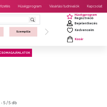
 fizetés
Hűségprogram
Vásárlási tudnivalók
Kapcsolat
Hűségprogram
Regisztráció
Bejelentkezés
Kedvenceim
Szempilla
Next
Kosár
CSOMAGAJÁNLATOK
1 - 5 / 5 db