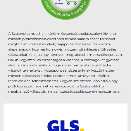
A Szaloncikk.hu a haj-, köröm- és szépségápolás szakértője, ahol
minden professzionális és otthoni felhasználásra szánt terméket
megtalálsz. Fodrászkellékek, hajápolási termékek, műköröm-
alapanyagok, kozmetikumok és műszempilla-kiegészítők széles
választékát kínáljuk, így könnyen megtalálod, amire szükséged van.
Nálunk egyszerű és biztonságos a vásárlás, a csomagokat gyorsan,
akár másnap kézbesítjük, hogy minél hamarabb élvezhesd a
vásárolt termékeket. Hűségpont rendszerünknek köszönhetően
minden vásárlásod értékes pontokat hoz, amelyeket későbbi
rendeléseidnél felhasználhatsz. Legyen szó otthoni ápolásról vagy
profi fodrászati, kozmetikai eszközökről, a Szaloncikk.hu
megbízható választás minden szépségápolás szerelmese számára.