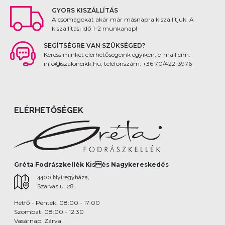
GYORS KISZÁLLÍTÁS
A csomagokat akár már másnapra kiszállítjuk. A
kiszállítási idő 1-2 munkanap!
SEGÍTSÉGRE VAN SZÜKSÉGED?
Keress minket elérhetőségeink egyikén, e-mail cím:
info@szaloncikk.hu, telefonszám: +36 70/422-3976
ELÉRHETŐSÉGEK
Gréta Fodrászkellék Kisés Nagykereskedés
4400 Nyíregyháza,
Szarvas u. 28.
Hétfő - Péntek: 08:00 - 17:00
Szombat: 08:00 - 12:30
Vasárnap: Zárva