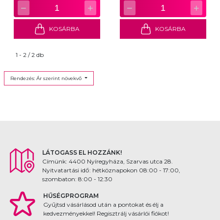
−
+
−
+
1
1
KOSÁRBA
KOSÁRBA
1 - 2 / 2 db
Rendezés: Ár szerint növekvő
LÁTOGASS EL HOZZÁNK!
Címünk: 4400 Nyíregyháza, Szarvas utca 28.
Nyitvatartási idő: hétköznapokon 08:00 - 17:00,
szombaton: 8:00 - 12:30
HŰSÉGPROGRAM
Gyűjtsd vásárlásod után a pontokat és élj a
kedvezményekkel! Regisztrálj vásárlói fiókot!