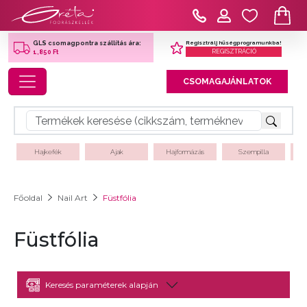
Regisztrálj hűségprogramunkba!
GLS csomagpontra szállítás ára:
REGISZTRÁCIÓ
1,850 Ft
Toggle navigation
CSOMAGAJÁNLATOK
Hajkefék
Ajak
Hajformázás
Szempilla
Főoldal
Nail Art
Füstfólia
Füstfólia
Keresés paraméterek alapján