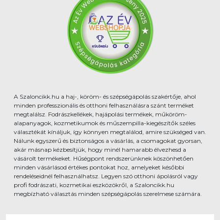
A Szaloncikk.hu a haj-, köröm- és szépségápolás szakértője, ahol
minden professzionális és otthoni felhasználásra szánt terméket
megtalálsz. Fodrászkellékek, hajápolási termékek, műköröm-
alapanyagok, kozmetikumok és műszempilla-kiegészítők széles
választékát kínáljuk, így könnyen megtalálod, amire szükséged van.
Nálunk egyszerű és biztonságos a vásárlás, a csomagokat gyorsan,
akár másnap kézbesítjük, hogy minél hamarabb élvezhesd a
vásárolt termékeket. Hűségpont rendszerünknek köszönhetően
minden vásárlásod értékes pontokat hoz, amelyeket későbbi
rendeléseidnél felhasználhatsz. Legyen szó otthoni ápolásról vagy
profi fodrászati, kozmetikai eszközökről, a Szaloncikk.hu
megbízható választás minden szépségápolás szerelmese számára.