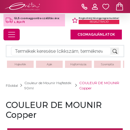
Regisztrálj hűségprogramunkba!
GLS csomagpontra szállítás ára:
REGISZTRÁCIÓ
1,850 Ft
Toggle navigation
CSOMAGAJÁNLATOK
Hajkefék
Ajak
Hajformázás
Szempilla
Couleur de Mounir Hajfesték
COULEUR DE MOUNIR
Főoldal
90ml
Copper
COULEUR DE MOUNIR
Copper