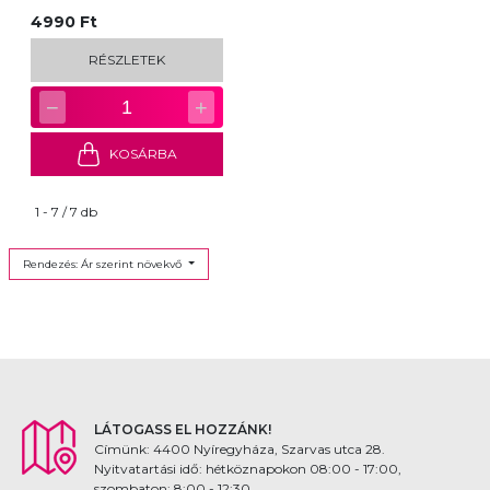
4990 Ft
RÉSZLETEK
−
+
1
KOSÁRBA
1 - 7 / 7 db
Rendezés: Ár szerint növekvő
LÁTOGASS EL HOZZÁNK!
Címünk: 4400 Nyíregyháza, Szarvas utca 28.
Nyitvatartási idő: hétköznapokon 08:00 - 17:00,
szombaton: 8:00 - 12:30