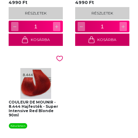
4990 Ft
4990 Ft
RÉSZLETEK
RÉSZLETEK
−
+
−
+
1
1
KOSÁRBA
KOSÁRBA
COULEUR DE MOUNIR -
8.444 Hajfesték - Super
Intensive Red Blonde
90ml
Készleten