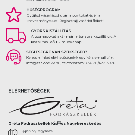
HŰSÉGPROGRAM
Gyűjtsd vásárlásod után a pontokat és élj a
kedvezményekkel! Regisztrálj vásárlói fiókot!
GYORS KISZÁLLÍTÁS
A csomagokat akár már másnapra kiszállítjuk. A
kiszállítási idő 1-2 munkanap!
SEGÍTSÉGRE VAN SZÜKSÉGED?
Keress minket elérhetőségeink egyikén, e-mail cím:
info@szaloncikk.hu, telefonszám: +36 70/422-3976
ELÉRHETŐSÉGEK
Gréta Fodrászkellék Kisés Nagykereskedés
4400 Nyíregyháza,