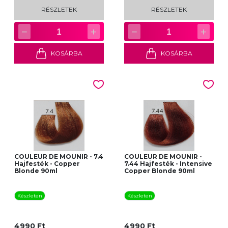
RÉSZLETEK
RÉSZLETEK
−
+
−
+
1
1
KOSÁRBA
KOSÁRBA
COULEUR DE MOUNIR - 7.4
COULEUR DE MOUNIR -
Hajfesték - Copper
7.44 Hajfesték - Intensive
Blonde 90ml
Copper Blonde 90ml
Készleten
Készleten
4990 Ft
4990 Ft