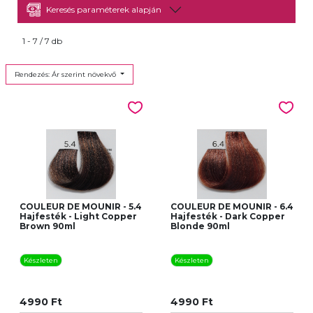
Keresés paraméterek alapján
1 - 7 / 7 db
Rendezés: Ár szerint növekvő
COULEUR DE MOUNIR - 5.4
COULEUR DE MOUNIR - 6.4
Hajfesték - Light Copper
Hajfesték - Dark Copper
Brown 90ml
Blonde 90ml
Készleten
Készleten
4990 Ft
4990 Ft