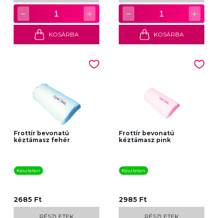
−
+
−
+
1
1
KOSÁRBA
KOSÁRBA
Frottír bevonatú
Frottír bevonatú
kéztámasz fehér
kéztámasz pink
Készleten
Készleten
2685 Ft
2985 Ft
RÉSZLETEK
RÉSZLETEK