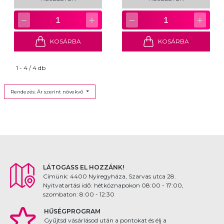
−
+
−
+
1
1
KOSÁRBA
KOSÁRBA
1 - 4 / 4 db
Rendezés: Ár szerint növekvő
LÁTOGASS EL HOZZÁNK!
Címünk: 4400 Nyíregyháza, Szarvas utca 28.
Nyitvatartási idő: hétköznapokon 08:00 - 17:00,
szombaton: 8:00 - 12:30
HŰSÉGPROGRAM
Gyűjtsd vásárlásod után a pontokat és élj a