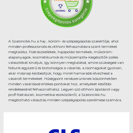
A Szaloncikk.hu a haj-, köröm- és szépségápolás szakértője, ahol
minden professzionális és otthoni felhasználásra szánt terméket
megtalálsz. Fodrászkellékek, hajápolási termékek, műköröm-
alapanyagok, kozmetikumok és műszempilla-kiegészítők széles
választékát kínáljuk, így könnyen megtalálod, amire szükséged van.
Nálunk egyszerű és biztonságos a vásárlás, a csomagokat gyorsan,
akár másnap kézbesítjük, hogy minél hamarabb élvezhesd a
vásárolt termékeket. Hűségpont rendszerünknek köszönhetően
minden vásárlásod értékes pontokat hoz, amelyeket későbbi
rendeléseidnél felhasználhatsz. Legyen szó otthoni ápolásról vagy
profi fodrászati, kozmetikai eszközökről, a Szaloncikk.hu
megbízható választás minden szépségápolás szerelmese számára.