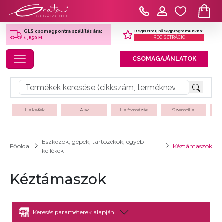
Regisztrálj hűségprogramunkba!
GLS csomagpontra szállítás ára:
REGISZTRÁCIÓ
1,850 Ft
Toggle navigation
CSOMAGAJÁNLATOK
Hajkefék
Ajak
Hajformázás
Szempilla
Eszközök, gépek, tartozékok, egyéb
Főoldal
Kéztámaszok
kellékek
Kéztámaszok
Keresés paraméterek alapján