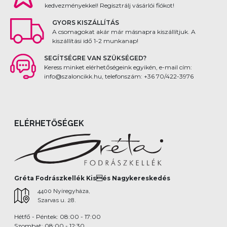
kedvezményekkel! Regisztrálj vásárlói fiókot!
GYORS KISZÁLLÍTÁS
A csomagokat akár már másnapra kiszállítjuk. A
kiszállítási idő 1-2 munkanap!
SEGÍTSÉGRE VAN SZÜKSÉGED?
Keress minket elérhetőségeink egyikén, e-mail cím:
info@szaloncikk.hu, telefonszám: +36 70/422-3976
ELÉRHETŐSÉGEK
Gréta Fodrászkellék Kisés Nagykereskedés
4400 Nyíregyháza,
Szarvas u. 28.
Hétfő - Péntek: 08:00 - 17:00
Szombat: 08:00 - 12:30