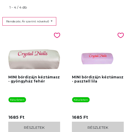
1 - 4 / 4 db
Rendezés: Ár szerint növekvő
MINI bőrdizájn kéztámasz
MINI bőrdizájn kéztámasz
- gyöngyház fehér
- pasztell lila
Készleten
Készleten
1685 Ft
1685 Ft
RÉSZLETEK
RÉSZLETEK