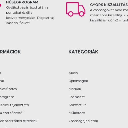
HŰSÉGPROGRAM
GYORS KISZÁLLÍTÁS
Gyűjtsd vásárlásod után a
A csomagokat akár m
pontokat és élj a
másnapra kiszállítjuk.
kedvezményekkel! Regisztrálj
kiszállítási idő 1-2 mu
vásárlói fiókot!
ORMÁCIÓK
KATEGÓRIÁK
k
Akció
ünk
Újdonságok
s és fizetés
Márkák
program
Fodrászat
zelési tájékoztató
Kozmetika
 a szerződéstől
Műköröm
os szerződési feltételek
Csomagajánlatok