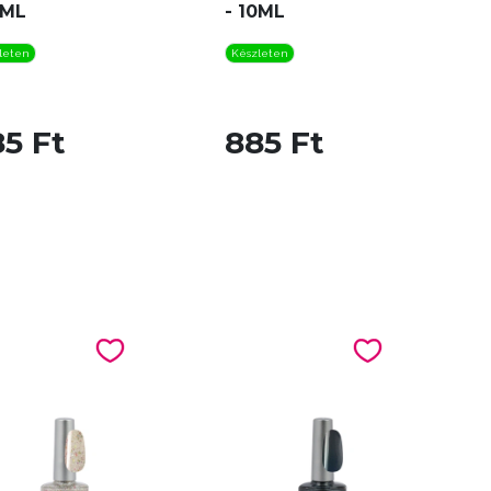
0ML
- 10ML
leten
Készleten
5 Ft
885 Ft