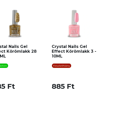
stal Nails Gel
Crystal Nails Gel
ect Körömlakk 28
Effect Körömlakk 3 -
0ML
10ML
leten
Készlethiány
5 Ft
885 Ft