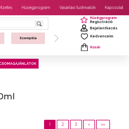
 fizetés
Hűségprogram
Vásárlási tudnivalók
Kapcsolat
Hűségprogram
Regisztráció
Bejelentkezés
Kedvenceim
Szempilla
Next
Kosár
CSOMAGAJÁNLATOK
10ml
1
2
3
»
»»