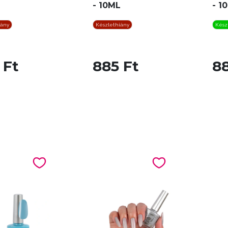
L
- 10ML
- 1
iány
Készlethiány
Kész
 Ft
885 Ft
88