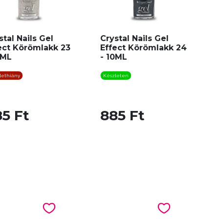
stal Nails Gel
Crystal Nails Gel
ect Körömlakk 23
Effect Körömlakk 24
0ML
- 10ML
lethiány
Készleten
5 Ft
885 Ft