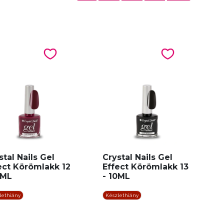
stal Nails Gel
Crystal Nails Gel
ect Körömlakk 12
Effect Körömlakk 13
0ML
- 10ML
lethiány
Készlethiány