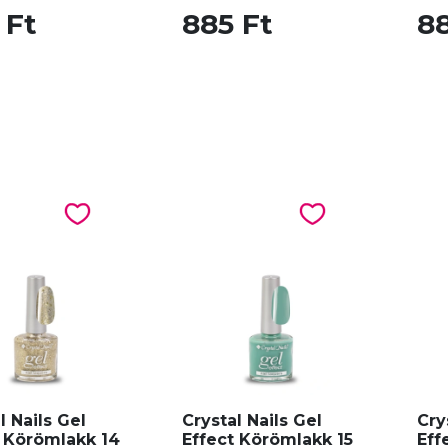
 Ft
885 Ft
88
l Nails Gel
Crystal Nails Gel
Cry
t Körömlakk 14
Effect Körömlakk 15
Eff