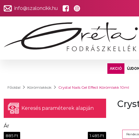
info@szaloncikk.hu
AKCIÓ
ÚJDO
Főoldal
Körömlakkok
Crystal Nails Gel Effect Körömlakk 10ml
Crys
Keresés paraméterek alapján
Ár
Rendezé
885 Ft
1 485 Ft