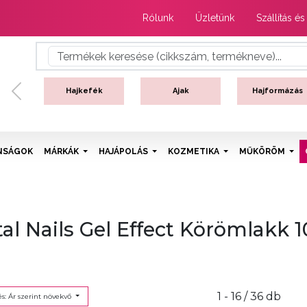
Rólunk
Üzletünk
Szállítás és
Hajkefék
Ajak
Hajformázás
Previous
NSÁGOK
MÁRKÁK
HAJÁPOLÁS
KOZMETIKA
MŰKÖRÖM
tal Nails Gel Effect Körömlakk 
1 - 16 / 36 db
s: Ár szerint növekvő