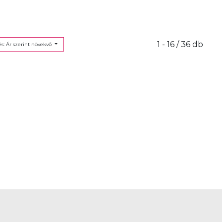
1 - 16 / 36 db
s: Ár szerint növekvő