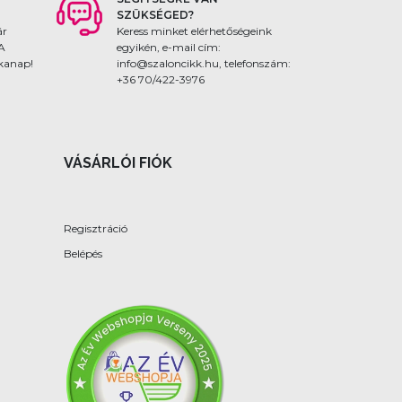
SZÜKSÉGED?
ár
Keress minket elérhetőségeink
 A
egyikén, e-mail cím:
nkanap!
info@szaloncikk.hu, telefonszám:
+36 70/422-3976
VÁSÁRLÓI FIÓK
Regisztráció
Belépés