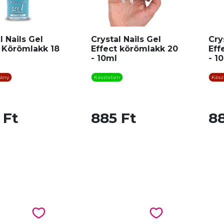
l Nails Gel
Crystal Nails Gel
Cry
t Körömlakk 18
Effect körömlakk 20
Eff
L
- 10ml
- 1
iány
Készleten
Kész
 Ft
885 Ft
88