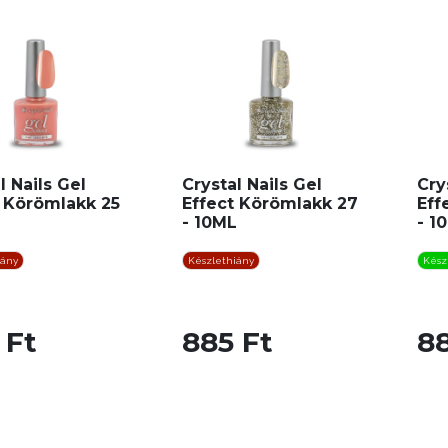
l Nails Gel
Crystal Nails Gel
Cry
t Körömlakk 25
Effect Körömlakk 27
Eff
L
- 10ML
- 1
iány
Készlethiány
Kész
 Ft
885 Ft
88