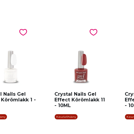
l Nails Gel
Crystal Nails Gel
Cry
 Körömlakk 1 -
Effect Körömlakk 11
Eff
- 10ML
- 1
iány
Készlethiány
Kész