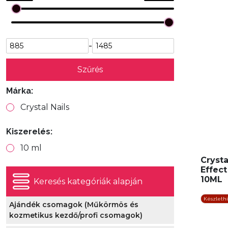
-
Szűrés
Márka:
Crystal Nails
Kiszerelés:
10 ml
Crysta
Effect
10ML
Keresés kategóriák alapján
Készleth
Ajándék csomagok (Műkörmös és
kozmetikus kezdő/profi csomagok)