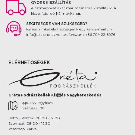
GYORS KISZÁLLÍTÁS
A csomagokat akár már másnapra kiszállítjuk. A
kiszállítási idő 1-2 munkanap!
SEGÍTSÉGRE VAN SZÜKSÉGED?
Keress minket elérhetőségeink egyikén, e-mail cím:
info@szaloncikk.hu, telefonszám: +36 70/422-3976
ELÉRHETŐSÉGEK
Gréta Fodrászkellék Kisés Nagykereskedés
4400 Nyíregyháza,
Szarvas u. 28.
Hétfő - Péntek: 08:00 - 17:00
Szombat: 08:00 - 12:30
Vasárnap: Zárva