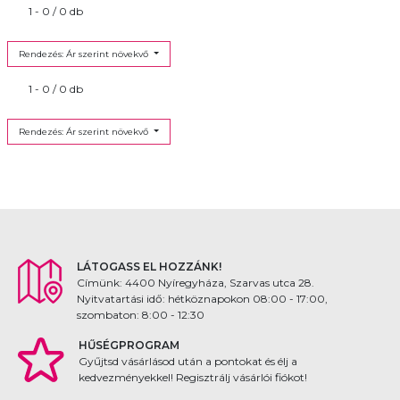
1 - 0 / 0 db
Rendezés: Ár szerint növekvő
1 - 0 / 0 db
Rendezés: Ár szerint növekvő
LÁTOGASS EL HOZZÁNK!
Címünk: 4400 Nyíregyháza, Szarvas utca 28.
Nyitvatartási idő: hétköznapokon 08:00 - 17:00,
szombaton: 8:00 - 12:30
HŰSÉGPROGRAM
Gyűjtsd vásárlásod után a pontokat és élj a
kedvezményekkel! Regisztrálj vásárlói fiókot!