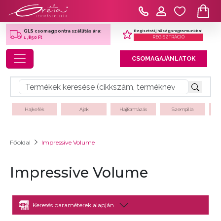
Regisztrálj hűségprogramunkba!
GLS csomagpontra szállítás ára:
REGISZTRÁCIÓ
1,850 Ft
Toggle navigation
CSOMAGAJÁNLATOK
Hajkefék
Ajak
Hajformázás
Szempilla
Főoldal
Impressive Volume
Impressive Volume
Keresés paraméterek alapján