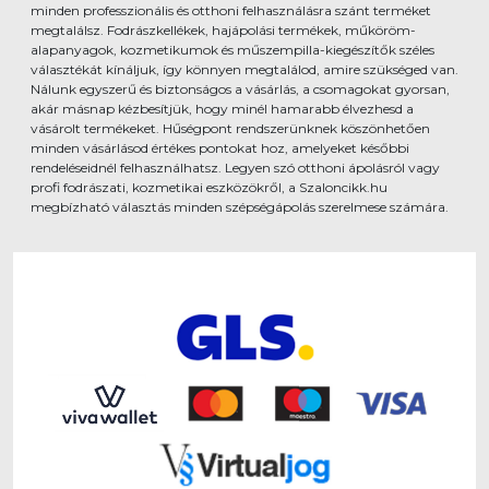
minden professzionális és otthoni felhasználásra szánt terméket
megtalálsz. Fodrászkellékek, hajápolási termékek, műköröm-
alapanyagok, kozmetikumok és műszempilla-kiegészítők széles
választékát kínáljuk, így könnyen megtalálod, amire szükséged van.
Nálunk egyszerű és biztonságos a vásárlás, a csomagokat gyorsan,
akár másnap kézbesítjük, hogy minél hamarabb élvezhesd a
vásárolt termékeket. Hűségpont rendszerünknek köszönhetően
minden vásárlásod értékes pontokat hoz, amelyeket későbbi
rendeléseidnél felhasználhatsz. Legyen szó otthoni ápolásról vagy
profi fodrászati, kozmetikai eszközökről, a Szaloncikk.hu
megbízható választás minden szépségápolás szerelmese számára.