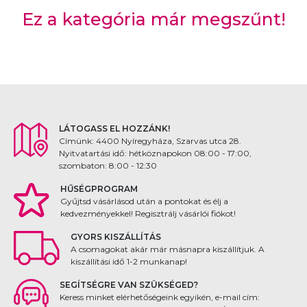
Ez a kategória már megszűnt!
LÁTOGASS EL HOZZÁNK!
Címünk: 4400 Nyíregyháza, Szarvas utca 28.
Nyitvatartási idő: hétköznapokon 08:00 - 17:00,
szombaton: 8:00 - 12:30
HŰSÉGPROGRAM
Gyűjtsd vásárlásod után a pontokat és élj a
kedvezményekkel! Regisztrálj vásárlói fiókot!
GYORS KISZÁLLÍTÁS
A csomagokat akár már másnapra kiszállítjuk. A
kiszállítási idő 1-2 munkanap!
SEGÍTSÉGRE VAN SZÜKSÉGED?
Keress minket elérhetőségeink egyikén, e-mail cím: