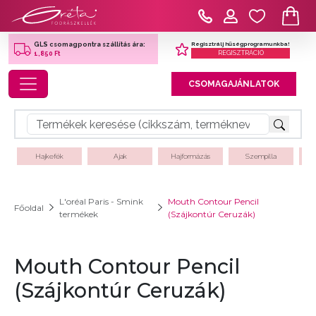
Regisztrálj hűségprogramunkba!
GLS csomagpontra szállítás ára:
REGISZTRÁCIÓ
1,850 Ft
Toggle navigation
CSOMAGAJÁNLATOK
Hajkefék
Ajak
Hajformázás
Szempilla
L'oréal Paris - Smink
Mouth Contour Pencil
Főoldal
termékek
(Szájkontúr Ceruzák)
Mouth Contour Pencil
(Szájkontúr Ceruzák)