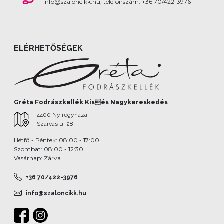
info@szaloncikk.hu, telefonszám: +36 70/422-3976
ELÉRHETŐSÉGEK
Gréta Fodrászkellék Kisés Nagykereskedés
4400 Nyíregyháza,
Szarvas u. 28.
Hétfő - Péntek: 08:00 - 17:00
Szombat: 08:00 - 12:30
Vasárnap: Zárva
+36 70/422-3976
info@szaloncikk.hu