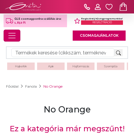
Regisztrálj hűségprogramunkba!
GLS csomagpontra szállítás ára:
REGISZTRÁCIÓ
1,850 Ft
Toggle navigation
CSOMAGAJÁNLATOK
Hajkefék
Ajak
Hajformázás
Szempilla
Főoldal
Fanola
No Orange
No Orange
Ez a kategória már megszűnt!