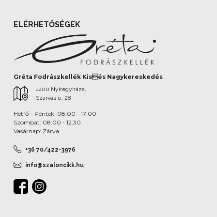
ELÉRHETŐSÉGEK
Gréta Fodrászkellék Kisés Nagykereskedés
4400 Nyíregyháza,
Szarvas u. 28.
Hétfő - Péntek: 08:00 - 17:00
Szombat: 08:00 - 12:30
Vasárnap: Zárva
+36 70/422-3976
info@szaloncikk.hu