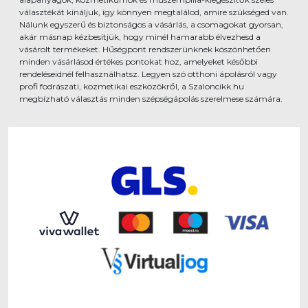
választékát kínáljuk, így könnyen megtalálod, amire szükséged van.
Nálunk egyszerű és biztonságos a vásárlás, a csomagokat gyorsan,
akár másnap kézbesítjük, hogy minél hamarabb élvezhesd a
vásárolt termékeket. Hűségpont rendszerünknek köszönhetően
minden vásárlásod értékes pontokat hoz, amelyeket későbbi
rendeléseidnél felhasználhatsz. Legyen szó otthoni ápolásról vagy
profi fodrászati, kozmetikai eszközökről, a Szaloncikk.hu
megbízható választás minden szépségápolás szerelmese számára.