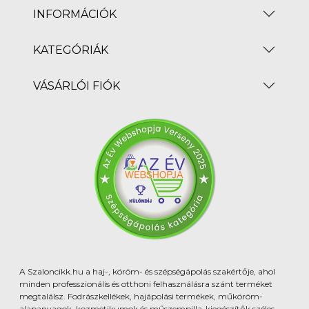
INFORMÁCIÓK
KATEGÓRIÁK
VÁSÁRLÓI FIÓK
A Szaloncikk.hu a haj-, köröm- és szépségápolás szakértője, ahol
minden professzionális és otthoni felhasználásra szánt terméket
megtalálsz. Fodrászkellékek, hajápolási termékek, műköröm-
alapanyagok, kozmetikumok és műszempilla-kiegészítők széles