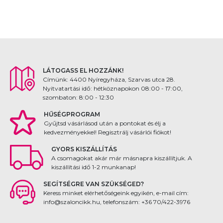
LÁTOGASS EL HOZZÁNK!
Címünk: 4400 Nyíregyháza, Szarvas utca 28.
Nyitvatartási idő: hétköznapokon 08:00 - 17:00,
szombaton: 8:00 - 12:30
HŰSÉGPROGRAM
Gyűjtsd vásárlásod után a pontokat és élj a
kedvezményekkel! Regisztrálj vásárlói fiókot!
GYORS KISZÁLLÍTÁS
A csomagokat akár már másnapra kiszállítjuk. A
kiszállítási idő 1-2 munkanap!
SEGÍTSÉGRE VAN SZÜKSÉGED?
Keress minket elérhetőségeink egyikén, e-mail cím:
info@szaloncikk.hu, telefonszám: +36 70/422-3976