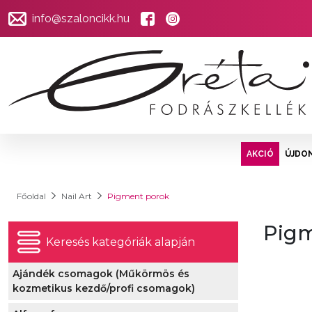
info@szaloncikk.hu
AKCIÓ
ÚJDO
Főoldal
Nail Art
Pigment porok
Pigm
Keresés kategóriák alapján
Ajándék csomagok (Műkörmös és
kozmetikus kezdő/profi csomagok)