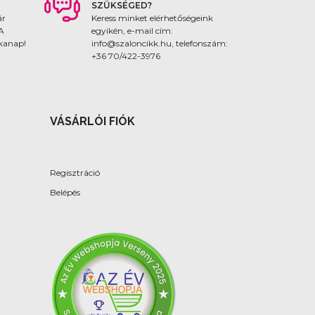
SZÜKSÉGED?
ár
Keress minket elérhetőségeink
 A
egyikén, e-mail cím:
nkanap!
info@szaloncikk.hu, telefonszám:
+36 70/422-3976
VÁSÁRLÓI FIÓK
Regisztráció
Belépés