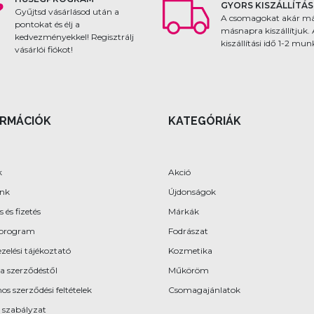
GYORS KISZÁLLÍTÁS
Gyűjtsd vásárlásod után a
A csomagokat akár m
pontokat és élj a
másnapra kiszállítjuk.
kedvezményekkel! Regisztrálj
kiszállítási idő 1-2 mu
vásárlói fiókot!
ORMÁCIÓK
KATEGÓRIÁK
k
Akció
ünk
Újdonságok
s és fizetés
Márkák
program
Fodrászat
zelési tájékoztató
Kozmetika
 a szerződéstől
Műköröm
os szerződési feltételek
Csomagajánlatok
 szabályzat