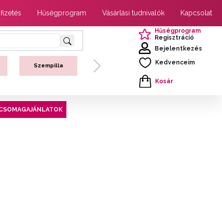
 fizetés
Hűségprogram
Vásárlási tudnivalók
Kapcsolat
Hűségprogram
Regisztráció
Bejelentkezés
Kedvenceim
Szempilla
Next
Kosár
CSOMAGAJÁNLATOK