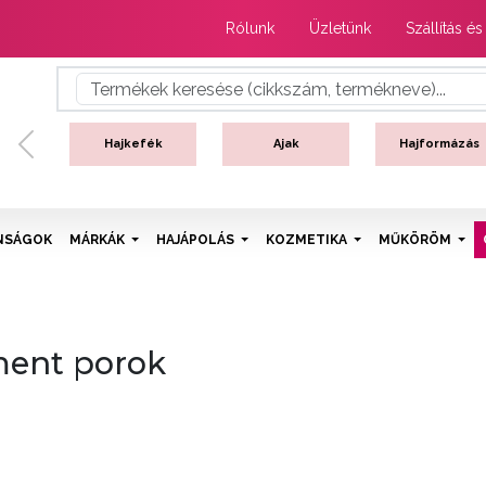
Rólunk
Üzletünk
Szállítás és
Hajkefék
Ajak
Hajformázás
Previous
NSÁGOK
MÁRKÁK
HAJÁPOLÁS
KOZMETIKA
MŰKÖRÖM
ent porok