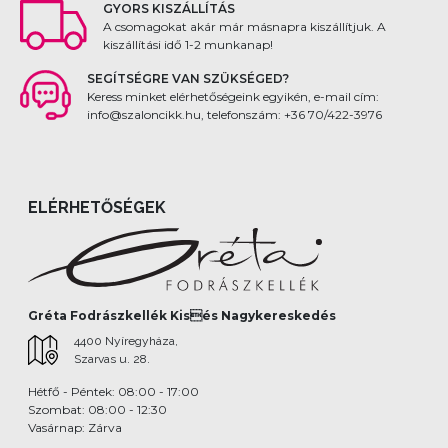
GYORS KISZÁLLÍTÁS
A csomagokat akár már másnapra kiszállítjuk. A
kiszállítási idő 1-2 munkanap!
SEGÍTSÉGRE VAN SZÜKSÉGED?
Keress minket elérhetőségeink egyikén, e-mail cím:
info@szaloncikk.hu, telefonszám: +36 70/422-3976
ELÉRHETŐSÉGEK
Gréta Fodrászkellék Kisés Nagykereskedés
4400 Nyíregyháza,
Szarvas u. 28.
Hétfő - Péntek: 08:00 - 17:00
Szombat: 08:00 - 12:30
Vasárnap: Zárva