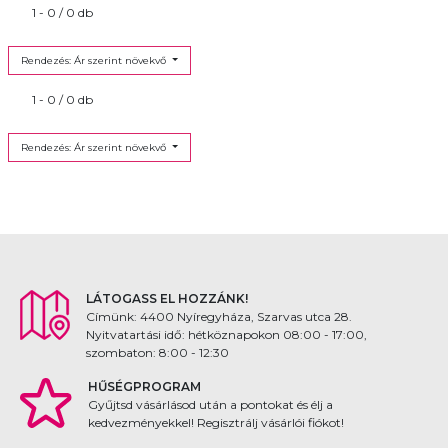
1 - 0 / 0 db
Rendezés: Ár szerint növekvő
1 - 0 / 0 db
Rendezés: Ár szerint növekvő
LÁTOGASS EL HOZZÁNK!
Címünk: 4400 Nyíregyháza, Szarvas utca 28.
Nyitvatartási idő: hétköznapokon 08:00 - 17:00,
szombaton: 8:00 - 12:30
HŰSÉGPROGRAM
Gyűjtsd vásárlásod után a pontokat és élj a
kedvezményekkel! Regisztrálj vásárlói fiókot!