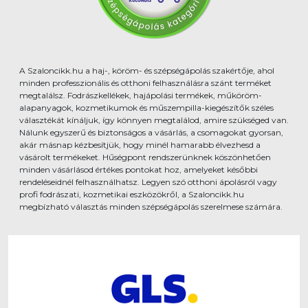
A Szaloncikk.hu a haj-, köröm- és szépségápolás szakértője, ahol
minden professzionális és otthoni felhasználásra szánt terméket
megtalálsz. Fodrászkellékek, hajápolási termékek, műköröm-
alapanyagok, kozmetikumok és műszempilla-kiegészítők széles
választékát kínáljuk, így könnyen megtalálod, amire szükséged van.
Nálunk egyszerű és biztonságos a vásárlás, a csomagokat gyorsan,
akár másnap kézbesítjük, hogy minél hamarabb élvezhesd a
vásárolt termékeket. Hűségpont rendszerünknek köszönhetően
minden vásárlásod értékes pontokat hoz, amelyeket későbbi
rendeléseidnél felhasználhatsz. Legyen szó otthoni ápolásról vagy
profi fodrászati, kozmetikai eszközökről, a Szaloncikk.hu
megbízható választás minden szépségápolás szerelmese számára.