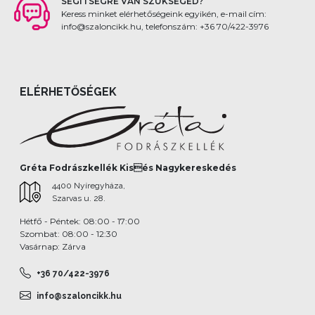
SEGÍTSÉGRE VAN SZÜKSÉGED?
Keress minket elérhetőségeink egyikén, e-mail cím:
info@szaloncikk.hu, telefonszám: +36 70/422-3976
ELÉRHETŐSÉGEK
Gréta Fodrászkellék Kisés Nagykereskedés
4400 Nyíregyháza,
Szarvas u. 28.
Hétfő - Péntek: 08:00 - 17:00
Szombat: 08:00 - 12:30
Vasárnap: Zárva
+36 70/422-3976
info@szaloncikk.hu