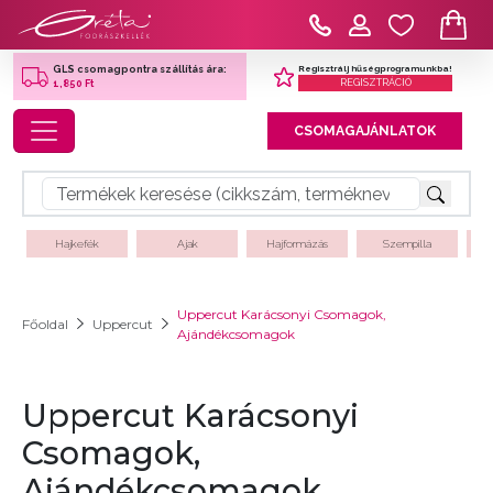
Regisztrálj hűségprogramunkba!
GLS csomagpontra szállítás ára:
REGISZTRÁCIÓ
1,850 Ft
Toggle navigation
CSOMAGAJÁNLATOK
Hajkefék
Ajak
Hajformázás
Szempilla
Uppercut Karácsonyi Csomagok,
Főoldal
Uppercut
Ajándékcsomagok
Uppercut Karácsonyi
Csomagok,
Ajándékcsomagok