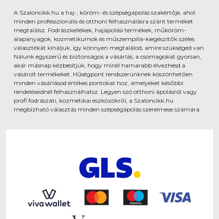
A Szaloncikk.hu a haj-, köröm- és szépségápolás szakértője, ahol
minden professzionális és otthoni felhasználásra szánt terméket
megtalálsz. Fodrászkellékek, hajápolási termékek, műköröm-
alapanyagok, kozmetikumok és műszempilla-kiegészítők széles
választékát kínáljuk, így könnyen megtalálod, amire szükséged van.
Nálunk egyszerű és biztonságos a vásárlás, a csomagokat gyorsan,
akár másnap kézbesítjük, hogy minél hamarabb élvezhesd a
vásárolt termékeket. Hűségpont rendszerünknek köszönhetően
minden vásárlásod értékes pontokat hoz, amelyeket későbbi
rendeléseidnél felhasználhatsz. Legyen szó otthoni ápolásról vagy
profi fodrászati, kozmetikai eszközökről, a Szaloncikk.hu
megbízható választás minden szépségápolás szerelmese számára.