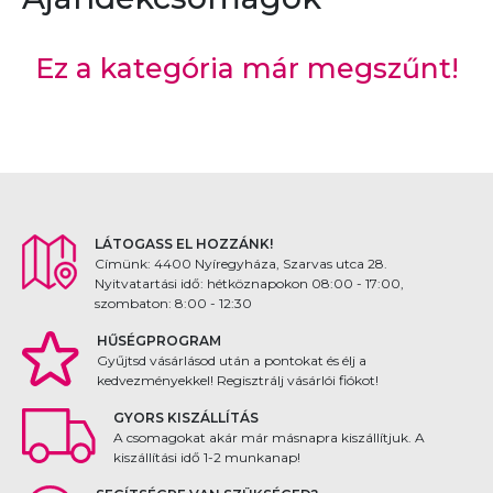
Ez a kategória már megszűnt!
LÁTOGASS EL HOZZÁNK!
Címünk: 4400 Nyíregyháza, Szarvas utca 28.
Nyitvatartási idő: hétköznapokon 08:00 - 17:00,
szombaton: 8:00 - 12:30
HŰSÉGPROGRAM
Gyűjtsd vásárlásod után a pontokat és élj a
kedvezményekkel! Regisztrálj vásárlói fiókot!
GYORS KISZÁLLÍTÁS
A csomagokat akár már másnapra kiszállítjuk. A
kiszállítási idő 1-2 munkanap!