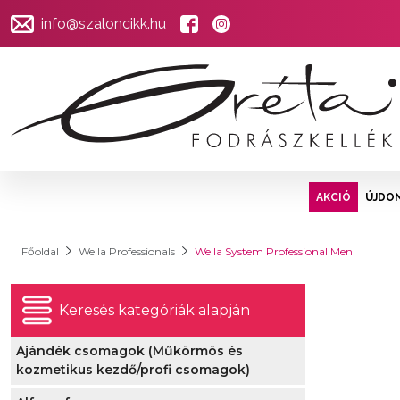
info@szaloncikk.hu
AKCIÓ
ÚJDO
Főoldal
Wella Professionals
Wella System Professional Men
Keresés kategóriák alapján
Ajándék csomagok (Műkörmös és
kozmetikus kezdő/profi csomagok)