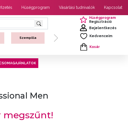
 fizetés
Hűségprogram
Vásárlási tudnivalók
Kapcsolat
Hűségprogram
Regisztráció
Bejelentkezés
Kedvenceim
Szempilla
Next
Kosár
CSOMAGAJÁNLATOK
ssional Men
r megszűnt!