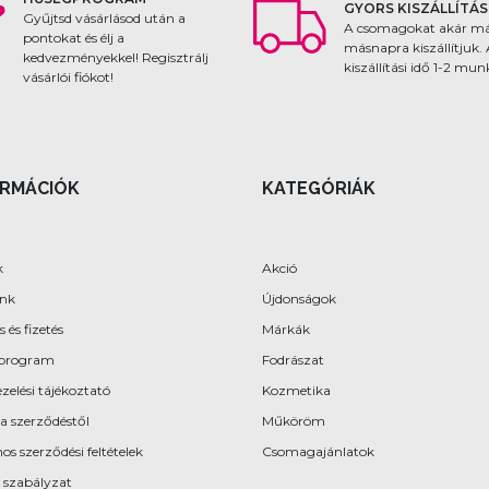
GYORS KISZÁLLÍTÁS
Gyűjtsd vásárlásod után a
A csomagokat akár m
pontokat és élj a
másnapra kiszállítjuk.
kedvezményekkel! Regisztrálj
kiszállítási idő 1-2 mu
vásárlói fiókot!
ORMÁCIÓK
KATEGÓRIÁK
k
Akció
ünk
Újdonságok
s és fizetés
Márkák
program
Fodrászat
zelési tájékoztató
Kozmetika
 a szerződéstől
Műköröm
os szerződési feltételek
Csomagajánlatok
 szabályzat