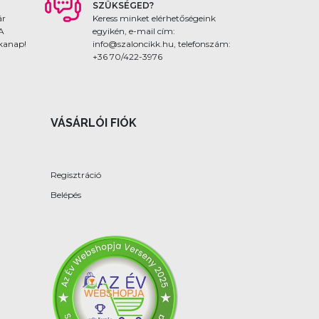
SZÜKSÉGED?
ár
Keress minket elérhetőségeink
 A
egyikén, e-mail cím:
nkanap!
info@szaloncikk.hu, telefonszám:
+36 70/422-3976
VÁSÁRLÓI FIÓK
Regisztráció
Belépés