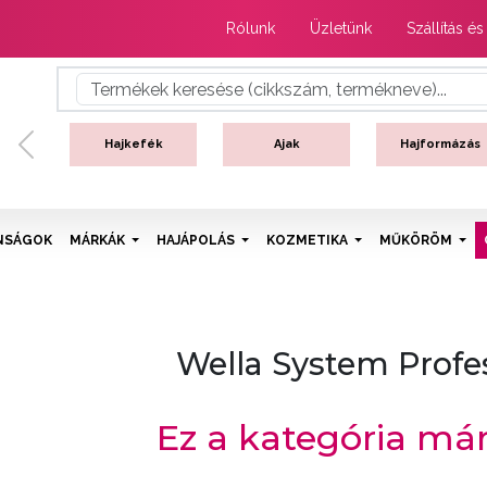
Rólunk
Üzletünk
Szállítás és
Hajkefék
Ajak
Hajformázás
Previous
NSÁGOK
MÁRKÁK
HAJÁPOLÁS
KOZMETIKA
MŰKÖRÖM
Wella System Profe
Ez a kategória má