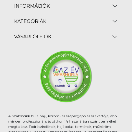
INFORMÁCIÓK
KATEGÓRIÁK
VÁSÁRLÓI FIÓK
A Szaloncikk.hu a haj-, köröm- és szépségápolás szakértője, ahol
minden professzionális és otthoni felhasználásra szánt terméket
megtalálsz. Fodrászkellékek, hajápolási termékek, műköröm-
alapanyagok, kozmetikumok és műszempilla-kiegészítők széles