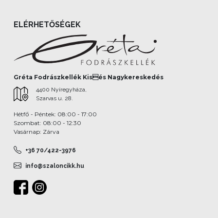
ELÉRHETŐSÉGEK
Gréta Fodrászkellék Kisés Nagykereskedés
4400 Nyíregyháza,
Szarvas u. 28.
Hétfő - Péntek: 08:00 - 17:00
Szombat: 08:00 - 12:30
Vasárnap: Zárva
+36 70/422-3976
info@szaloncikk.hu