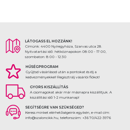
LÁTOGASS EL HOZZÁNK!
Címünk: 4400 Nyíregyháza, Szarvas utca 28.
Nyitvatartási idő: hétköznapokon 08:00 - 17:00,
szombaton: 8:00 - 12:30
HŰSÉGPROGRAM
Gyűjtsd vásárlásod után a pontokat és élj a
kedvezményekkel! Regisztrálj vásárlói fiókot!
GYORS KISZÁLLÍTÁS
A csomagokat akár már másnapra kiszállítjuk. A
kiszállítási idő 1-2 munkanap!
SEGÍTSÉGRE VAN SZÜKSÉGED?
Keress minket elérhetőségeink egyikén, e-mail cím:
info@szaloncikk.hu, telefonszám: +36 70/422-3976