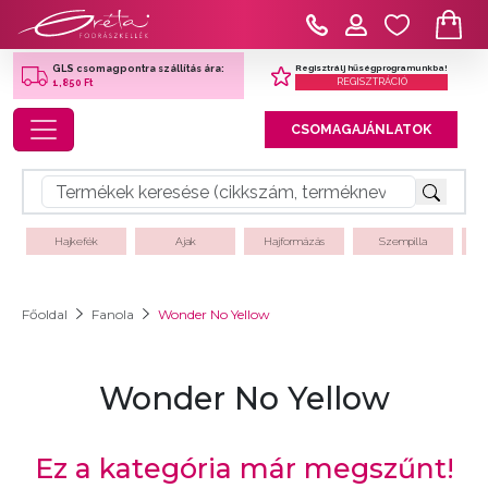
Regisztrálj hűségprogramunkba!
GLS csomagpontra szállítás ára:
REGISZTRÁCIÓ
1,850 Ft
Toggle navigation
CSOMAGAJÁNLATOK
Hajkefék
Ajak
Hajformázás
Szempilla
Főoldal
Fanola
Wonder No Yellow
Wonder No Yellow
Ez a kategória már megszűnt!