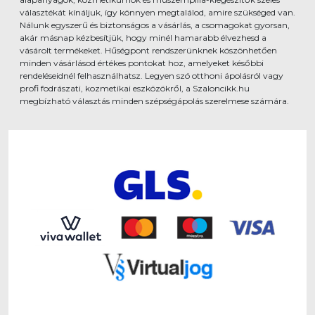
választékát kínáljuk, így könnyen megtalálod, amire szükséged van.
Nálunk egyszerű és biztonságos a vásárlás, a csomagokat gyorsan,
akár másnap kézbesítjük, hogy minél hamarabb élvezhesd a
vásárolt termékeket. Hűségpont rendszerünknek köszönhetően
minden vásárlásod értékes pontokat hoz, amelyeket későbbi
rendeléseidnél felhasználhatsz. Legyen szó otthoni ápolásról vagy
profi fodrászati, kozmetikai eszközökről, a Szaloncikk.hu
megbízható választás minden szépségápolás szerelmese számára.